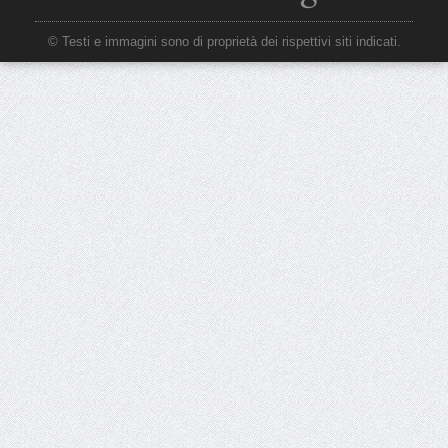
© Testi e immagini sono di proprietà dei rispettivi siti indicati.