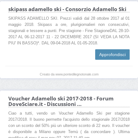
skipass adamello ski - Consorzio Adamello Ski
SKIPASS ADAMELLO SKI. Prezzi validi dal 28 ottobre 2017 al 01
maggio 2018. Skipass a ore, plurigiornalieri non consecutivi,
stagionali e tessere a punti. Pre stagione - Fine StagioneDAL 28-10-
2017 AL 06-12-2017 11 - 22 DICEMBRE 2017 (SI VEDA LA NOTA
PIU' IN BASSO)*. DAL 09-04-2018 AL 01-05-2018.
Approfondisci
Creato da www.pontedilegnotonale.com
Voucher Adamello ski 2017-2018 - Forum
DoveSciare.it - Discussioni ...
Ciao a tutti, vendo un Voucher Adamello Ski per stagione
2017/2018. Il buono permette l'acquisto dello stagionale 2017/2018
con un sconto del 50% più un ulteriore sconto di 22 euro. Il voucher
è disponibile a Milano oppure Temù ( da concordare ). Ultima
modifica di roxy il mar nov 07, 2017 11:40 am, ...