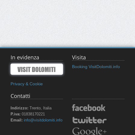
In evidenza
Visita
Booking VisitDolomiti.info
Privacy & Cookie
Contatti
Indirizzo:
Trento, Italia
P.iva:
01838170221
Email:
info@visitdolomiti.info