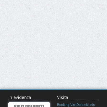
In evidenza
Visita
Booking VisitDolomiti.info