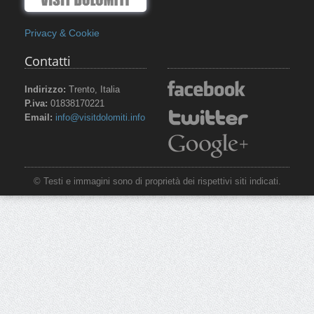
Privacy & Cookie
Contatti
Indirizzo:
Trento, Italia
P.iva:
01838170221
Email:
info@visitdolomiti.info
© Testi e immagini sono di proprietà dei rispettivi siti indicati.