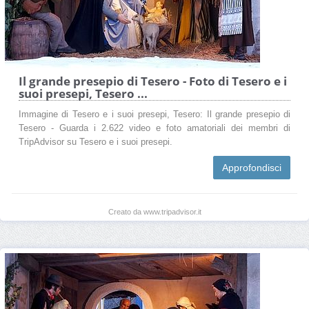
Il grande presepio di Tesero - Foto di Tesero e i
suoi presepi, Tesero ...
Immagine di Tesero e i suoi presepi, Tesero: Il grande presepio di
Tesero - Guarda i 2.622 video e foto amatoriali dei membri di
TripAdvisor su Tesero e i suoi presepi.
Approfondisci
Creato da www.tripadvisor.it