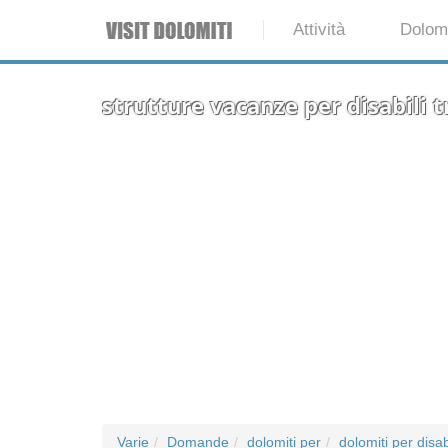
Attività
Dolomi
strutture vacanze per disabili 
Varie
Domande
dolomiti per
dolomiti per disab