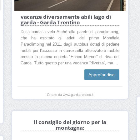
vacanze diversamente abili lago di
garda - Garda Trentino
Dalla barca a vela Archè alla parete di paraclimbing,
che ha ospitato gli atleti del primo Mondiale
Paraclimbing nel 2011, dagli autobus dotati di pedane
mobili per l'accesso in carrozzella all'elevatore mobile
presso la piscina coperta "Enrico Meroni" di Riva del
Garda. Tutto questo per una vacanza “diversa”, ma ...
Approfondisci
Creato da www.gardatrentino.it
Il consiglio del giorno per la
montagna: