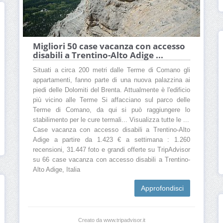
Migliori 50 case vacanza con accesso
disabili a Trentino-Alto Adige ...
Situati a circa 200 metri dalle Terme di Comano gli
appartamenti, fanno parte di una nuova palazzina ai
piedi delle Dolomiti del Brenta. Attualmente è l'edificio
più vicino alle Terme Si affacciano sul parco delle
Terme di Comano, da qui si può raggiungere lo
stabilimento per le cure termali... Visualizza tutte le ...
Case vacanza con accesso disabili a Trentino-Alto
Adige a partire da 1.423 € a settimana : 1.260
recensioni, 31.447 foto e grandi offerte su TripAdvisor
su 66 case vacanza con accesso disabili a Trentino-
Alto Adige, Italia
Approfondisci
Creato da www.tripadvisor.it