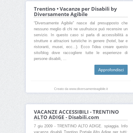
Trentino • Vacanze per Disabili by
Diversamente Agibile
“Diversamente Agibile” nasce dal presupposto che
nessuno meglio di chi ne usufruisce può recensire un
servizio. In questo caso si parla di accessibilità a
strutture e attrazioni turistiche in genere (hotel, bar e
ristoranti, musei, ecc...). Ecco l'idea creare questo
sito/blog dove raccogliere tutte le esperienze di
persone disabili, ...
Approfondisci
Creato da www.diversamenteagibile.it
VACANZE ACCESSIBILI - TRENTINO
ALTO ADIGE - Disabili.com
7 giu 2009 - TRENTINO ALTO ADIGE. spiaggia. Info
vacanze disabili Trentino Portale Alto Adige per tutti: