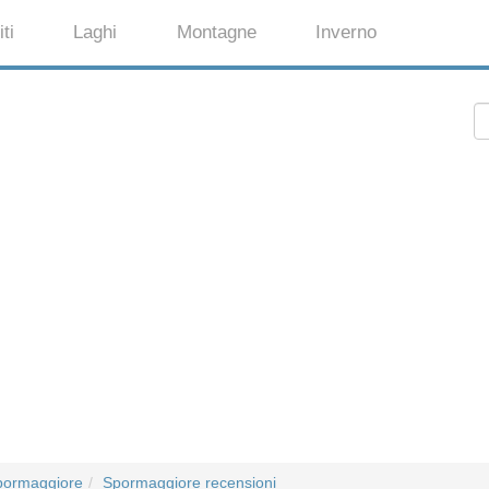
ti
Laghi
Montagne
Inverno
pormaggiore
Spormaggiore recensioni