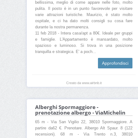
bellissima, meglio di come appare nelle foto, molto
pulita. Il posto è in un punto favorevole per visitare
varie attrazioni turistiche. Maurizio, è stato molto
ospitale, e ci ha dato molti consigli su cosa fare
durante la nostra permanenza.
11 feb 2018 - Intera casa/apt a 80€. Ideale per gruppi
e famiglie. L'Appartamento è mansardato, molto
spazioso e luminoso. Si trova in una posizione
tranquilla e strategica. E' a poch...
Approfondisci
Creato da www.airbnb.it
Alberghi Spormaggiore -
prenotazione albergo - ViaMichelin
65 m - Via San Vigilio 22, 38010 Spormaggiore. A
partire da62 €. Prenotare. Albergo Alt Spaur. 8 (122
recensioni). 68 m - Via Trento n.3, 38010