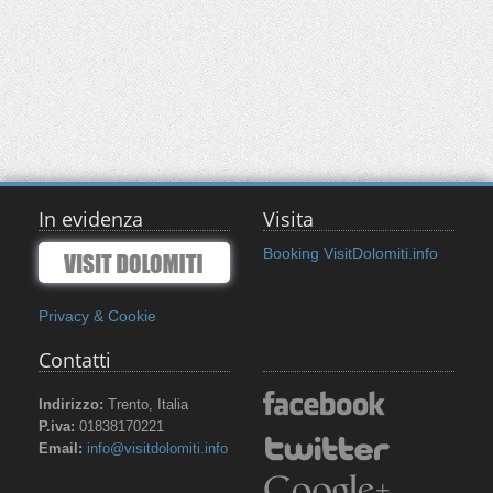
In evidenza
Visita
Booking VisitDolomiti.info
Privacy & Cookie
Contatti
Indirizzo:
Trento, Italia
P.iva:
01838170221
Email:
info@visitdolomiti.info