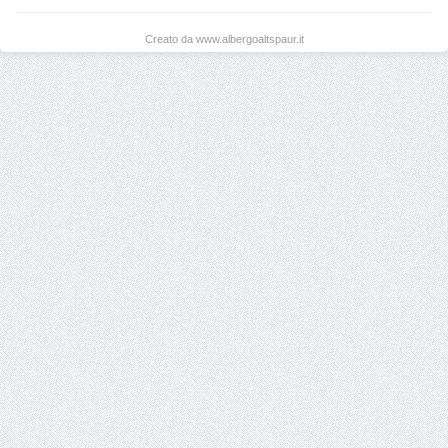
Creato da www.albergoaltspaur.it