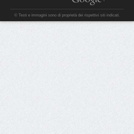
© Testi e immagini sono di proprietà dei rispettivi siti indicati.