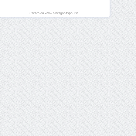
Creato da www.albergoaltspaur.it