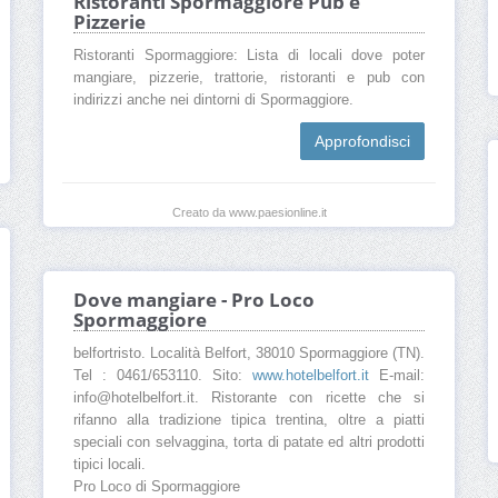
Ristoranti Spormaggiore Pub e
Pizzerie
Ristoranti Spormaggiore: Lista di locali dove poter
mangiare, pizzerie, trattorie, ristoranti e pub con
indirizzi anche nei dintorni di Spormaggiore.
Approfondisci
Creato da www.paesionline.it
Dove mangiare - Pro Loco
Spormaggiore
belfortristo. Località Belfort, 38010 Spormaggiore (TN).
Tel : 0461/653110. Sito:
www.hotelbelfort.it
E-mail:
info@hotelbelfort.it. Ristorante con ricette che si
rifanno alla tradizione tipica trentina, oltre a piatti
speciali con selvaggina, torta di patate ed altri prodotti
tipici locali.
Pro Loco di Spormaggiore