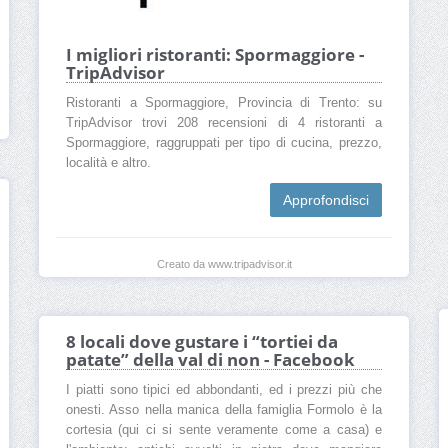
I migliori ristoranti: Spormaggiore -
TripAdvisor
Ristoranti a Spormaggiore, Provincia di Trento: su
TripAdvisor trovi 208 recensioni di 4 ristoranti a
Spormaggiore, raggruppati per tipo di cucina, prezzo,
località e altro.
Approfondisci
Creato da www.tripadvisor.it
8 locali dove gustare i “tortiei da
patate” della val di non - Facebook
I piatti sono tipici ed abbondanti, ed i prezzi più che
onesti. Asso nella manica della famiglia Formolo è la
cortesia (qui ci si sente veramente come a casa) e