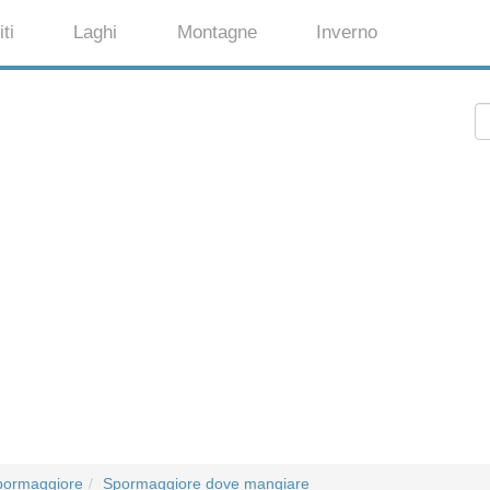
ti
Laghi
Montagne
Inverno
pormaggiore
Spormaggiore dove mangiare