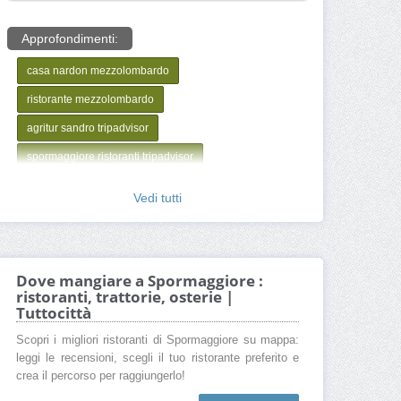
Approfondimenti:
casa nardon mezzolombardo
ristorante mezzolombardo
agritur sandro tripadvisor
spormaggiore ristoranti tripadvisor
mangiare spormaggiore
Vedi tutti
albergo alt spaur spormaggiore tn
bar trattoria dolomiti spormaggiore
Dove mangiare a Spormaggiore :
ristoranti, trattorie, osterie |
Tuttocittà
Scopri i migliori ristoranti di Spormaggiore su mappa:
leggi le recensioni, scegli il tuo ristorante preferito e
crea il percorso per raggiungerlo!