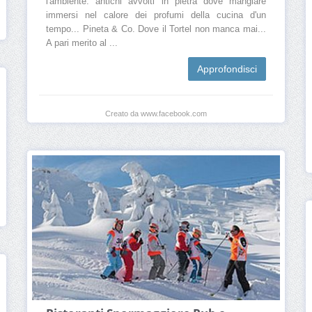
l'ambiente: antichi avvolti in pietra dove mangiare
immersi nel calore dei profumi della cucina d'un
tempo... Pineta & Co. Dove il Tortel non manca mai...
A pari merito al ...
Approfondisci
Creato da www.facebook.com