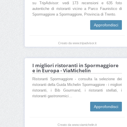
su TripAdvisor: vedi 173 recensioni e 635 foto
autentiche di ristoranti vicino a Parco Faunistico di
Spormaggiore a Spormaggiore, Provincia di Trento.
Approfondisci
Creato da www.tripadvisor.it
I migliori ristoranti in Spormaggiore
e in Europa - ViaMichelin
Ristoranti Spormaggiore - consulta la selezione dei
ristoranti della Guida Michelin Spormaggiore - i migliori
ristoranti, i Bib Gourmand, i ristoranti stellati, i
ristoranti gastronomici…
Approfondisci
Creato da www.viamichelin.it