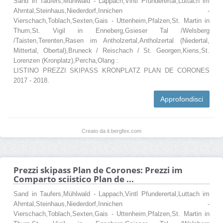
Sand in Taufers,Mühlwald - Lappach,Vintl Pfunderertal,Luttach im
Ahrntal,Steinhaus,Niederdorf,Innichen -
Vierschach,Toblach,Sexten,Gais - Uttenheim,Pfalzen,St. Martin in
Thurn,St. Vigil in Enneberg,Gsieser Tal /Welsberg
/Taisten,Terenten,Rasen im Antholzertal,Antholzertal (Niedertal,
Mittertal, Obertal),Bruneck / Reischach / St. Georgen,Kiens,St.
Lorenzen (Kronplatz),Percha,Olang :
LISTINO PREZZI SKIPASS KRONPLATZ PLAN DE CORONES
2017 - 2018.
Approfondisci
Creato da it.bergfex.com
Prezzi skipass Plan de Corones: Prezzi im
Comparto sciistico Plan de ...
Sand in Taufers,Mühlwald - Lappach,Vintl Pfunderertal,Luttach im
Ahrntal,Steinhaus,Niederdorf,Innichen -
Vierschach,Toblach,Sexten,Gais - Uttenheim,Pfalzen,St. Martin in