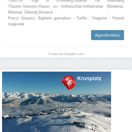
Thurn,St. Vigil in Enneberg,Gsieser Tal /Welsberg
/Taisten,Terenten,Rasen im Antholzertal,Antholzertal (Niedertal,
Mittertal, Obertal),Bruneck ...
Prezzi Skipass: Biglietto giornaliero - Tariffe - Stagione - Periodi
stagionali
Approfondisci
Creato da it.bergfex.com