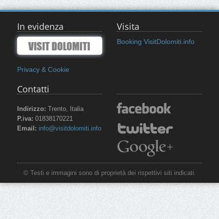
In evidenza
Visita
Booking VisitDolomiti.info
Privacy & Cookie
Contatti
Indirizzo:
Trento, Italia
P.iva:
01838170221
Email:
info@visitdolomiti.info
© Testi e immagini sono di proprietà dei rispettivi siti indicati.