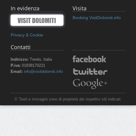
In evidenza
Visita
Booking VisitDolomiti.info
Privacy & Cookie
Contatti
Indirizzo:
Trento, Italia
P.iva:
01838170221
Email:
info@visitdolomiti.info
© Testi e immagini sono di proprietà dei rispettivi siti indicati.