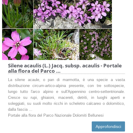
Silene acaulis (L.) Jacq. subsp. acaulis - Portale
alla flora del Parco ...
La silene acaule, o pan di marmotta, è una specie a vasta
distribuzione circum-artico-alpina presente, con tre sottospecie,
lungo tutto l'arco alpino e sull'Appennino centro-settentrionale.
Cresce su rupi, ghiaioni, macereti, detriti, in luoghi aperti e
soleggiati, su suoli molto ricchi in scheletro calcareo o dolomitico,
dalla fascia ...
Portale alla flora del Parco Nazionale Dolomiti Bellunesi
Approfondisci