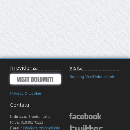
In evidenza
Visita
Booking VisitDolomiti.info
Privacy & Cookie
Contatti
Indirizzo:
Trento, Italia
P.iva:
01838170221
Email:
info@visitdolomiti.info