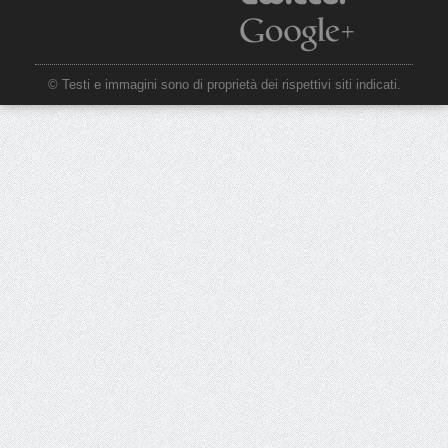
© Testi e immagini sono di proprietà dei rispettivi siti indicati.