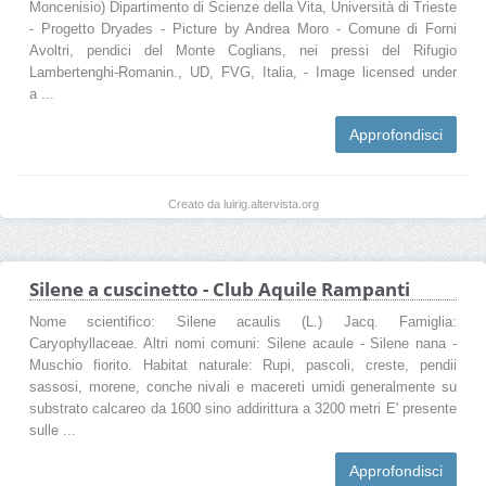
Moncenisio) Dipartimento di Scienze della Vita, Università di Trieste
- Progetto Dryades - Picture by Andrea Moro - Comune di Forni
Avoltri, pendici del Monte Coglians, nei pressi del Rifugio
Lambertenghi-Romanin., UD, FVG, Italia, - Image licensed under
a ...
Approfondisci
Creato da luirig.altervista.org
Silene a cuscinetto - Club Aquile Rampanti
Nome scientifico: Silene acaulis (L.) Jacq. Famiglia:
Caryophyllaceae. Altri nomi comuni: Silene acaule - Silene nana -
Muschio fiorito. Habitat naturale: Rupi, pascoli, creste, pendii
sassosi, morene, conche nivali e macereti umidi generalmente su
substrato calcareo da 1600 sino addirittura a 3200 metri E' presente
sulle ...
Approfondisci