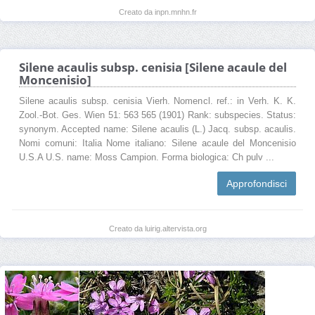
Creato da inpn.mnhn.fr
Silene acaulis subsp. cenisia [Silene acaule del
Moncenisio]
Silene acaulis subsp. cenisia Vierh. Nomencl. ref.: in Verh. K. K.
Zool.-Bot. Ges. Wien 51: 563 565 (1901) Rank: subspecies. Status:
synonym. Accepted name: Silene acaulis (L.) Jacq. subsp. acaulis.
Nomi comuni: Italia Nome italiano: Silene acaule del Moncenisio
U.S.A U.S. name: Moss Campion. Forma biologica: Ch pulv ...
Approfondisci
Creato da luirig.altervista.org