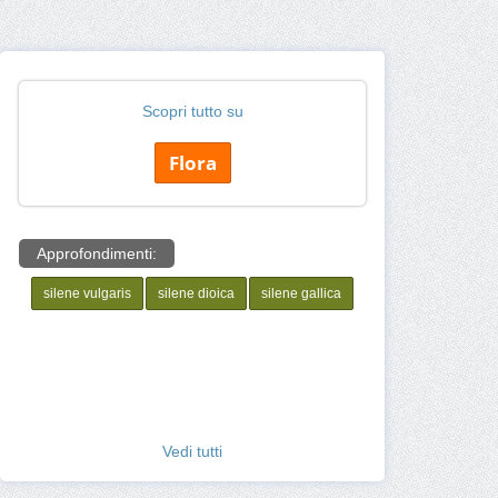
Scopri tutto su
Flora
Approfondimenti:
silene vulgaris
silene dioica
silene gallica
Vedi tutti