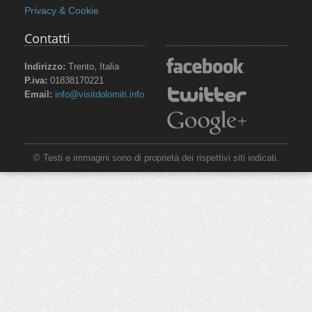
Privacy & Cookie
Contatti
Indirizzo:
Trento, Italia
P.iva:
01838170221
Email:
info@visitdolomiti.info
© Testi e immagini sono di proprietà dei rispettivi siti indicati.