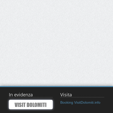
In evidenza
Visita
Booking VisitDolomiti.info