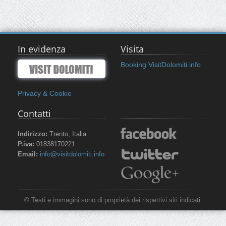
In evidenza
Visita
Booking VisitDolomiti.info
Privacy & Cookie
Contatti
Indirizzo:
Trento, Italia
P.iva:
01838170221
Email:
info@visitdolomiti.info
© Testi e immagini sono di proprietà dei rispettivi siti indicati.