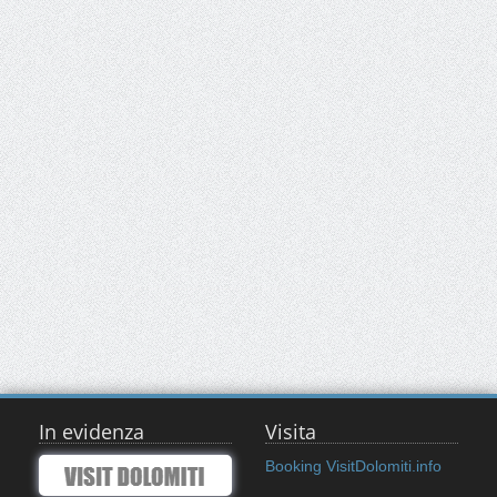
In evidenza
Visita
Booking VisitDolomiti.info