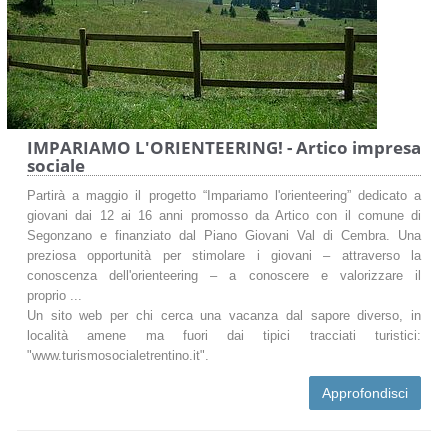
IMPARIAMO L'ORIENTEERING! - Artico impresa
sociale
Partirà a maggio il progetto “Impariamo l'orienteering” dedicato a
giovani dai 12 ai 16 anni promosso da Artico con il comune di
Segonzano e finanziato dal Piano Giovani Val di Cembra. Una
preziosa opportunità per stimolare i giovani – attraverso la
conoscenza dell'orienteering – a conoscere e valorizzare il
proprio ...
Un sito web per chi cerca una vacanza dal sapore diverso, in
località amene ma fuori dai tipici tracciati turistici:
"www.turismosocialetrentino.it".
Approfondisci