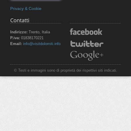
Privacy & Cookie
Contatti
Indirizzo:
Trento, Italia
P.iva:
01838170221
Email:
info@visitdolomiti.info
© Testi e immagini sono di proprietà dei rispettivi siti indicati.