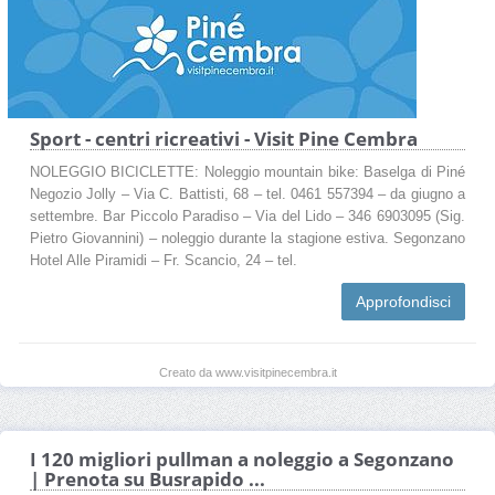
Sport - centri ricreativi - Visit Pine Cembra
NOLEGGIO BICICLETTE: Noleggio mountain bike: Baselga di Piné
Negozio Jolly – Via C. Battisti, 68 – tel. 0461 557394 – da giugno a
settembre. Bar Piccolo Paradiso – Via del Lido – 346 6903095 (Sig.
Pietro Giovannini) – noleggio durante la stagione estiva. Segonzano
Hotel Alle Piramidi – Fr. Scancio, 24 – tel.
Approfondisci
Creato da www.visitpinecembra.it
I 120 migliori pullman a noleggio a Segonzano
| Prenota su Busrapido ...