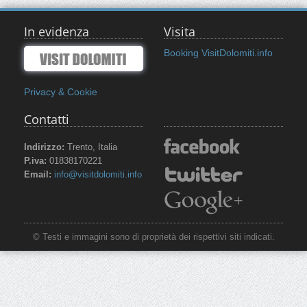
In evidenza
Visita
Booking VisitDolomiti.info
Privacy & Cookie
Contatti
Indirizzo:
Trento, Italia
P.iva:
01838170221
Email:
info@visitdolomiti.info
© Testi e immagini sono di proprietà dei rispettivi siti indicati.