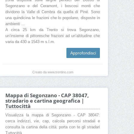
zona disposta sulle larghe pendici del Dosso di
Segonzano e del Ceramont, i boscosi monti che
dividono la Valle di Cembra da quella di Piné. Sono
una quindicina le frazioni che lo popolano, disposte in
ambienti ...
A circa 25 km da Trento si trova Segonzano,
un’insieme di pittoresche frazioni ad un’altitudine che
varia da 430 a 1543 m s.l.m.
Approfondisci
Creato da www.trentino.com
Mappa di Segonzano - CAP 38047,
stradario e cartina geografica |
Tuttocittà
Visualizza la mappa di Segonzano - CAP 38047:
cerca indirizzi, vie, cap, calcola percorsi stradali e
consulta la cartina della città: porta con te gli stradari
Tuttocittà.