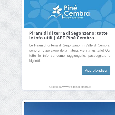
Piramidi di terra di Segonzano: tutte
le info utili | APT Piné Cembra
Le Piramidi di terra di Segonzano, in Valle di Cembra,
sono un capolavoro della natura, vieni a visitarle! Qui
tutte le info su come raggiungerle, passeggiate e
biglietti.
Approfondisci
Creato da www.visitpinecembra.it