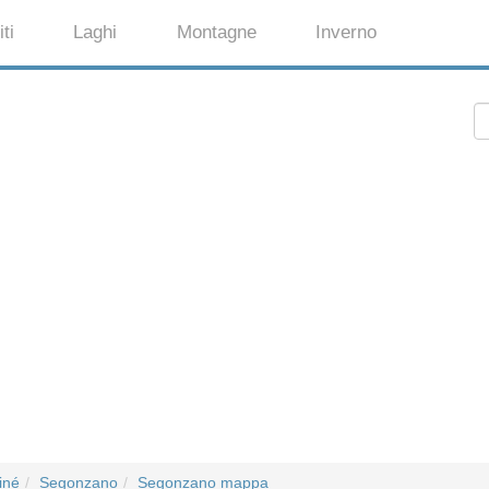
ti
Laghi
Montagne
Inverno
iné
Segonzano
Segonzano mappa