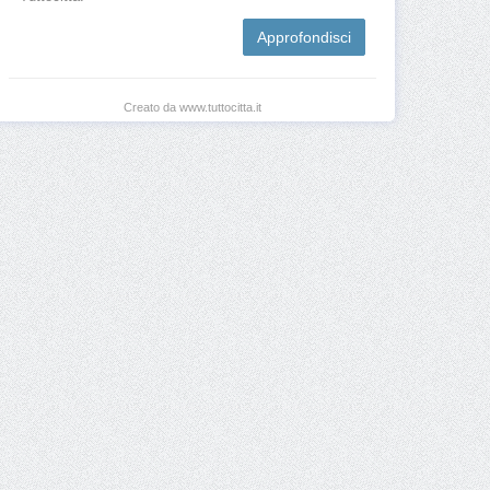
Approfondisci
Creato da www.tuttocitta.it