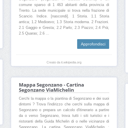
comune sparso di 1 463 abitanti della provincia di
Trento. La sede municipale si trova nella frazione di
Scancio. Indice. [nascondi]. 1 Storia. 1.1 Storia
antica; 1.2 Medioevo; 1.3 Storia moderna. 2 Frazioni.
2.1 Gaggio e Gresta; 2.2 Parlo; 2.3 Piazzo; 2.4 Prà;
2.5 Quaras; 2.6 ...
Approfondisci
Creato da it.wikipedia.org
Mappa Segonzano - Cartina
Segonzano ViaMichelin
Cerchi la mappa o la piantina di Segonzano e dei suoi
dintorni ? Trova l'indirizzo che cerchi sulla mappa di
Segonzano o prepara un calcolo d'itinerario a partire
da o verso Segonzano, trova tutti i siti turistici e i
ristoranti della Guida Michelin di o nelle vicinanze di
Segonzano. La cartina Segonzano ViaMichelin :