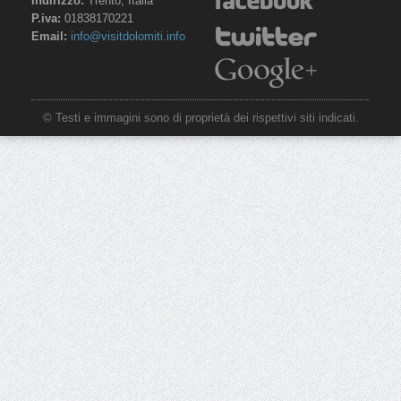
Indirizzo:
Trento, Italia
P.iva:
01838170221
Email:
info@visitdolomiti.info
© Testi e immagini sono di proprietà dei rispettivi siti indicati.