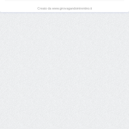
Creato da www.girovagandointrentino.it