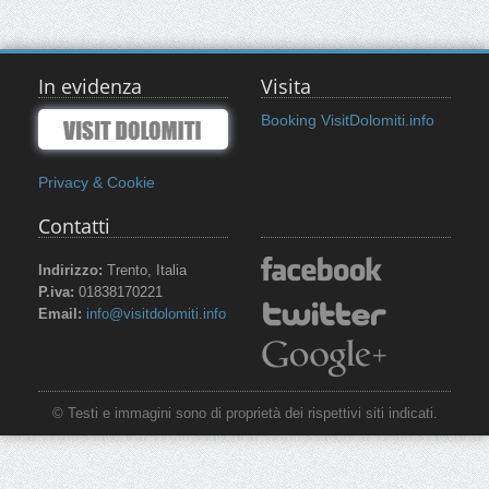
In evidenza
Visita
Booking VisitDolomiti.info
Privacy & Cookie
Contatti
Indirizzo:
Trento, Italia
P.iva:
01838170221
Email:
info@visitdolomiti.info
© Testi e immagini sono di proprietà dei rispettivi siti indicati.