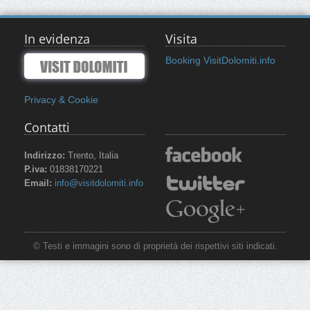
In evidenza
Visita
Booking VisitDolomiti.info
Privacy & Cookie
Contatti
Indirizzo:
Trento, Italia
P.iva:
01838170221
Email:
info@visitdolomiti.info
© Testi e immagini sono di proprietà dei rispettivi siti indicati.