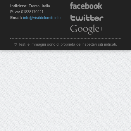
Indirizzo:
Trento, Italia
P.iva:
01838170221
Email:
info@visitdolomiti.info
© Testi e immagini sono di proprietà dei rispettivi siti indicati.