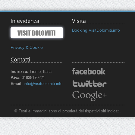
In evidenza
Visita
Booking VisitDolomiti.info
Privacy & Cookie
Contatti
Indirizzo:
Trento, Italia
P.iva:
01838170221
Email:
info@visitdolomiti.info
© Testi e immagini sono di proprietà dei rispettivi siti indicati.