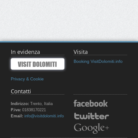
In evidenza
Visita
Booking VisitDolomiti.info
Privacy & Cookie
Contatti
Indirizzo:
Trento, Italia
P.iva:
01838170221
Email:
info@visitdolomiti.info