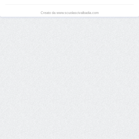
Creato da www.scuolascivalbadia.com