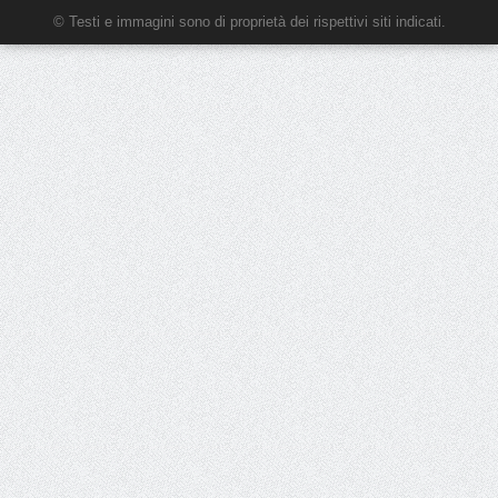
© Testi e immagini sono di proprietà dei rispettivi siti indicati.