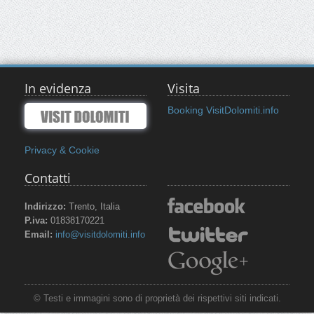
In evidenza
Visita
Booking VisitDolomiti.info
Privacy & Cookie
Contatti
Indirizzo:
Trento, Italia
P.iva:
01838170221
Email:
info@visitdolomiti.info
© Testi e immagini sono di proprietà dei rispettivi siti indicati.