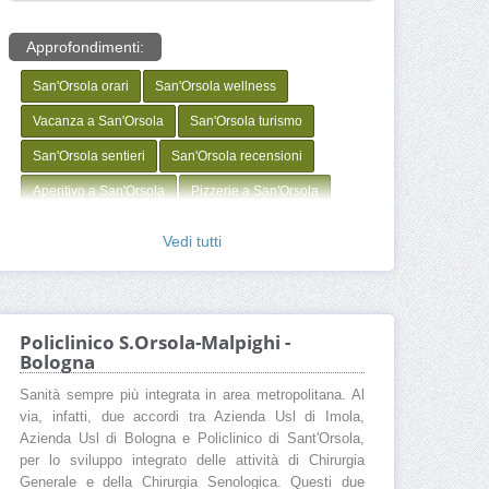
Approfondimenti:
San'Orsola orari
San'Orsola wellness
Vacanza a San'Orsola
San'Orsola turismo
San'Orsola sentieri
San'Orsola recensioni
Aperitivo a San'Orsola
Pizzerie a San'Orsola
sant orsola societa cooperativa agricola pergine valsugana tn
Vedi tutti
aperitivo sant'orsola
vivaio sant orsola
sant'orsola societa cooperativa agricola provincia di trento
sant'orsola piccoli frutti lavora con noi
Policlinico S.Orsola-Malpighi -
Bologna
sant'orsola punto vendita
sant'orsola trento
Sanità sempre più integrata in area metropolitana. Al
sant'orsola pergine
San'Orsola settimana bianca
via, infatti, due accordi tra Azienda Usl di Imola,
San'Orsola offerte hotel
San'Orsola neve
Azienda Usl di Bologna e Policlinico di Sant'Orsola,
per lo sviluppo integrato delle attività di Chirurgia
San'Orsola noleggio
San'Orsola negozi
Generale e della Chirurgia Senologica. Questi due