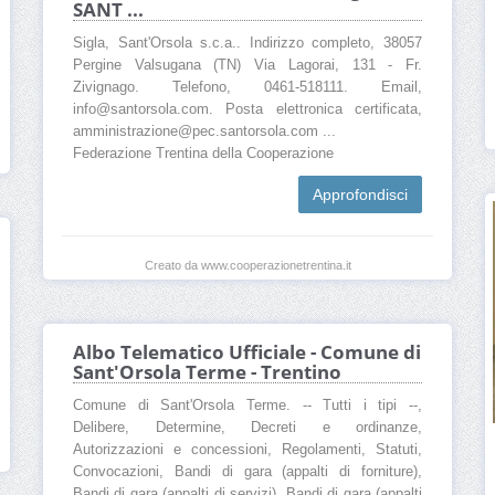
SANT ...
Sigla, Sant'Orsola s.c.a.. Indirizzo completo, 38057
Pergine Valsugana (TN) Via Lagorai, 131 - Fr.
Zivignago. Telefono, 0461-518111. Email,
info@santorsola.com. Posta elettronica certificata,
amministrazione@pec.santorsola.com ...
Federazione Trentina della Cooperazione
Approfondisci
Creato da www.cooperazionetrentina.it
Albo Telematico Ufficiale - Comune di
Sant'Orsola Terme - Trentino
Comune di Sant'Orsola Terme. -- Tutti i tipi --,
Delibere, Determine, Decreti e ordinanze,
Autorizzazioni e concessioni, Regolamenti, Statuti,
Convocazioni, Bandi di gara (appalti di forniture),
Bandi di gara (appalti di servizi), Bandi di gara (appalti