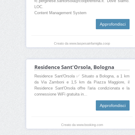
fc.perginese.santorsola@cooptrentina.it. Dove siamo.
LOC.
Content Management System
Approfondisci
Creato da www.laspesainfamiglia.coop
Residence Sant'Orsola, Bologna
Residence Sant'Orsola ✅ Situato a Bologna, a 1 km
da Via Zamboni e 1,5 km da Piazza Maggiore, il
Residence Sant'Orsola offre l'aria condizionata e la
connessione WiFi gratuita in...
Approfondisci
Creato da www.booking.com