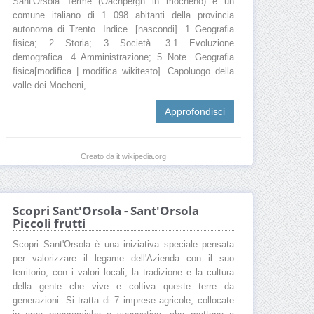
Sant'Orsola Terme (Oachpergh in mocheno) è un
San'Orsola dove dormire
comune italiano di 1 098 abitanti della provincia
autonoma di Trento. Indice. [nascondi]. 1 Geografia
San'Orsola dove mangiare
Dintorni di San'Orsola
fisica; 2 Storia; 3 Società. 3.1 Evoluzione
Cosa fare a San'Orsola d'inverno
demografica. 4 Amministrazione; 5 Note. Geografia
fisica[modifica | modifica wikitesto]. Capoluogo della
Cosa fare a San'Orsola d'estate
valle dei Mocheni, ...
Cosa fare a San'Orsola
Approfondisci
Cosa vedere a San'Orsola
Webcam San'Orsola
Come raggiungere San'Orsola
Creato da it.wikipedia.org
Come arrivare a San'Orsola
Scopri Sant'Orsola - Sant'Orsola
Piccoli frutti
Scopri Sant'Orsola è una iniziativa speciale pensata
per valorizzare il legame dell'Azienda con il suo
territorio, con i valori locali, la tradizione e la cultura
della gente che vive e coltiva queste terre da
generazioni. Si tratta di 7 imprese agricole, collocate