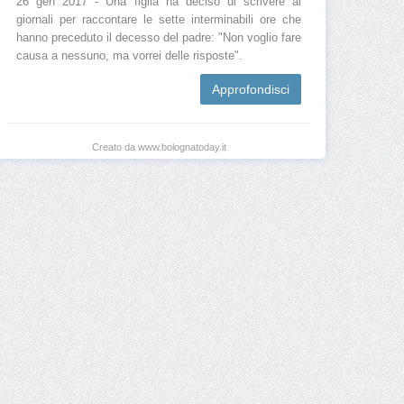
26 gen 2017 - Una figlia ha deciso di scrivere ai
giornali per raccontare le sette interminabili ore che
hanno preceduto il decesso del padre: "Non voglio fare
causa a nessuno, ma vorrei delle risposte".
Approfondisci
Creato da www.bolognatoday.it