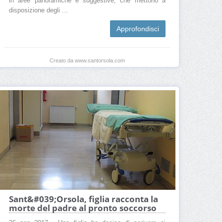
in aree panoramiche e suggestive, che mettono a
disposizione degli ...
Approfondisci
Creato da www.santorsola.com
Sant&#039;Orsola, figlia racconta la
morte del padre al pronto soccorso