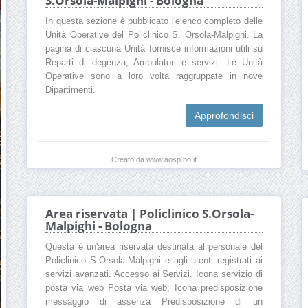
S.Orsola-Malpighi - Bologna
In questa sezione è pubblicato l'elenco completo delle
Unità Operative del Policlinico S. Orsola-Malpighi. La
pagina di ciascuna Unità fornisce informazioni utili su
Reparti di degenza, Ambulatori e servizi. Le Unità
Operative sono a loro volta raggruppate in nove
Dipartimenti.
Approfondisci
Creato da www.aosp.bo.it
Area riservata | Policlinico S.Orsola-
Malpighi - Bologna
Questa è un'area riservata destinata al personale del
Policlinico S.Orsola-Malpighi e agli utenti registrati ai
servizi avanzati. Accesso ai Servizi. Icona servizio di
posta via web Posta via web; Icona predisposizione
messaggio di assenza Predisposizione di un