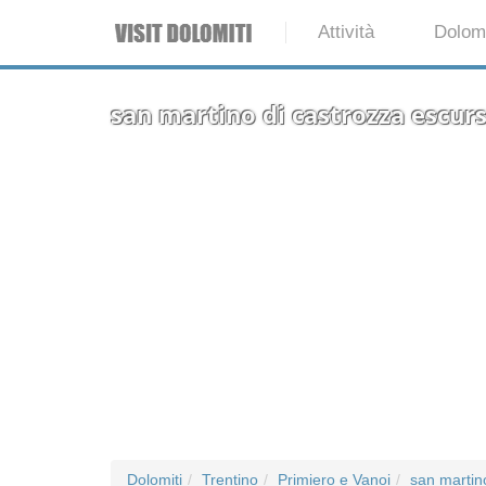
Attività
Dolomi
san martino di castrozza escurs
Dolomiti
Trentino
Primiero e Vanoi
san martin