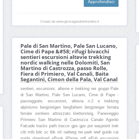
Approfondisci
Creato da www.girovagandointrentino.it
Pale di San Martino, Pale San Lucano,
Cime di Pape &#58; rifugi bivacchi
sentieri escursioni altevie trekking
nordic walking nelle Dolomiti, San
Martino di Castrozza, passo Rolle,
Fiera di Primiero, Val Canali, Baita
Segantini, Cimon della Pala, Val Canal
sentieri, escursioni, altevie e trekking nei gruppi Pale
di San Martino, Pale San Lucano, Cime di Pape -
passeggiate, escursioni, altevia n.2 e trekking
alpinismo bergsteigen bergfahern bergsteiger ferrata
ferrate sentiero attrezzato klettersteig, Paneveggio
Primiero San Martino di Castrozza Canale Agordo
Falcade tracks path tracce gps gpx poi waypoint trek
ctb mtb bdc xc tbk vtt radweg nw park wwf guide cai
guida download eBook iPhone pdf ePub escursioni