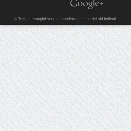
© Testi e immagini sono di proprietà dei rispettivi siti indicati.