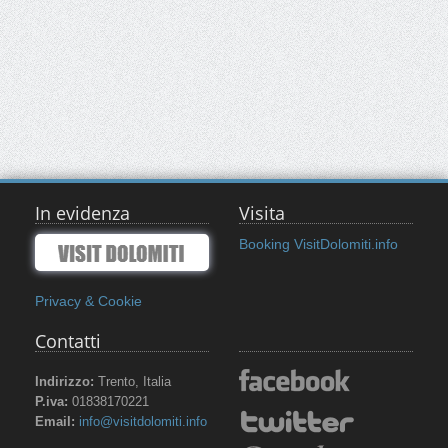
In evidenza
Visita
Booking VisitDolomiti.info
Privacy & Cookie
Contatti
Indirizzo:
Trento, Italia
P.iva:
01838170221
Email:
info@visitdolomiti.info