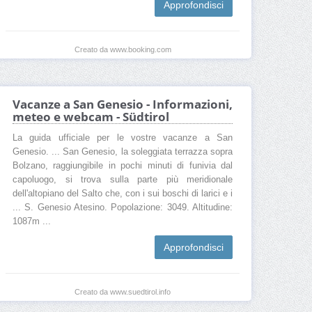
Approfondisci
Creato da www.booking.com
Vacanze a San Genesio - Informazioni,
meteo e webcam - Südtirol
La guida ufficiale per le vostre vacanze a San
Genesio. ... San Genesio, la soleggiata terrazza sopra
Bolzano, raggiungibile in pochi minuti di funivia dal
capoluogo, si trova sulla parte più meridionale
dell'altopiano del Salto che, con i sui boschi di larici e i
... S. Genesio Atesino. Popolazione: 3049. Altitudine:
1087m ...
Approfondisci
Creato da www.suedtirol.info