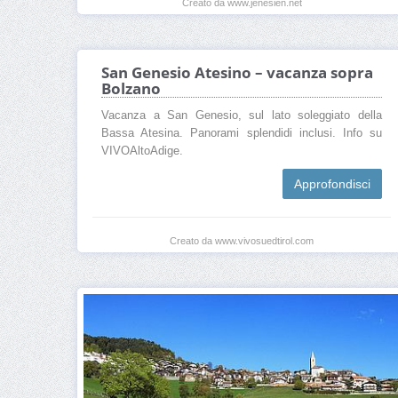
Creato da www.jenesien.net
San Genesio Atesino – vacanza sopra
Bolzano
Vacanza a San Genesio, sul lato soleggiato della
Bassa Atesina. Panorami splendidi inclusi. Info su
VIVOAltoAdige.
Approfondisci
Creato da www.vivosuedtirol.com