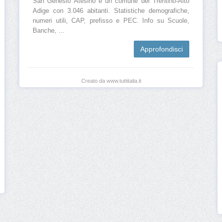
San Genesio Atesino è un comune del Trentino-Alto
Adige con 3.046 abitanti. Statistiche demografiche,
numeri utili, CAP, prefisso e PEC. Info su Scuole,
Banche, ...
Approfondisci
Creato da www.tuttitalia.it