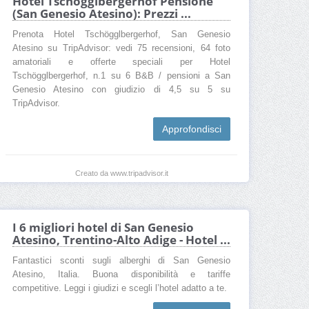
Hotel Tschögglbergerhof Pensione
(San Genesio Atesino): Prezzi ...
San Genesio Atesino per sciare
San Genesio Atesino percorsi
Prenota Hotel Tschögglbergerhof, San Genesio
Atesino su TripAdvisor: vedi 75 recensioni, 64 foto
San Genesio Atesino per bambini
amatoriali e offerte speciali per Hotel
Tschögglbergerhof, n.1 su 6 B&B / pensioni a San
Dove parcheggiare a San Genesio Atesino
Genesio Atesino con giudizio di 4,5 su 5 su
San Genesio Atesino dove dormire
TripAdvisor.
San Genesio Atesino dove mangiare
Approfondisci
Dintorni di San Genesio Atesino
Cosa fare a San Genesio Atesino d'inverno
Creato da www.tripadvisor.it
Cosa fare a San Genesio Atesino d'estate
Cosa fare a San Genesio Atesino
I 6 migliori hotel di San Genesio
Cosa vedere a San Genesio Atesino
Atesino, Trentino-Alto Adige - Hotel ...
Webcam San Genesio Atesino
Fantastici sconti sugli alberghi di San Genesio
Atesino, Italia. Buona disponibilità e tariffe
Come raggiungere San Genesio Atesino
competitive. Leggi i giudizi e scegli l’hotel adatto a te.
Come arrivare a San Genesio Atesino