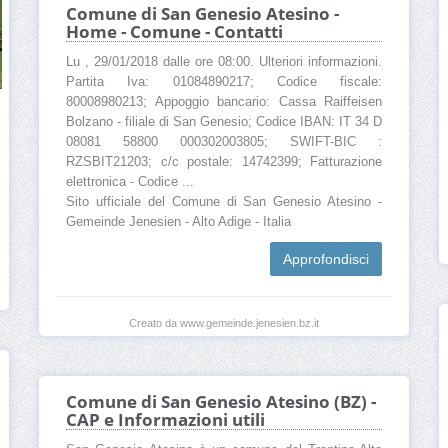
Comune di San Genesio Atesino -
Home - Comune - Contatti
Lu , 29/01/2018 dalle ore 08:00. Ulteriori informazioni.
Partita Iva: 01084890217; Codice fiscale:
80008980213; Appoggio bancario: Cassa Raiffeisen
Bolzano - filiale di San Genesio; Codice IBAN: IT 34 D
08081 58800 000302003805; SWIFT-BIC :
RZSBIT21203; c/c postale: 14742399; Fatturazione
elettronica - Codice ...
Sito ufficiale del Comune di San Genesio Atesino -
Gemeinde Jenesien - Alto Adige - Italia
Approfondisci
Creato da www.gemeinde.jenesien.bz.it
Comune di San Genesio Atesino (BZ) -
CAP e Informazioni utili