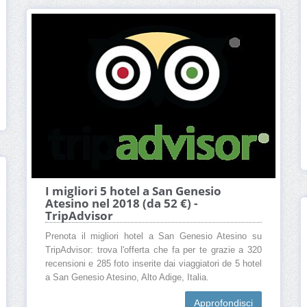
I migliori 5 hotel a San Genesio
Atesino nel 2018 (da 52 €) -
TripAdvisor
Prenota il migliori hotel a San Genesio Atesino su
TripAdvisor: trova l'offerta che fa per te grazie a 320
recensioni e 285 foto inserite dai viaggiatori de 5 hotel
a San Genesio Atesino, Alto Adige, Italia.
Approfondisci