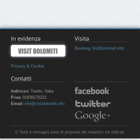
In evidenza
Visita
Booking VisitDolomiti.info
Privacy & Cookie
Contatti
Indirizzo:
Trento, Italia
P.iva:
01838170221
Email:
info@visitdolomiti.info
© Testi e immagini sono di proprietà dei rispettivi siti indicati.