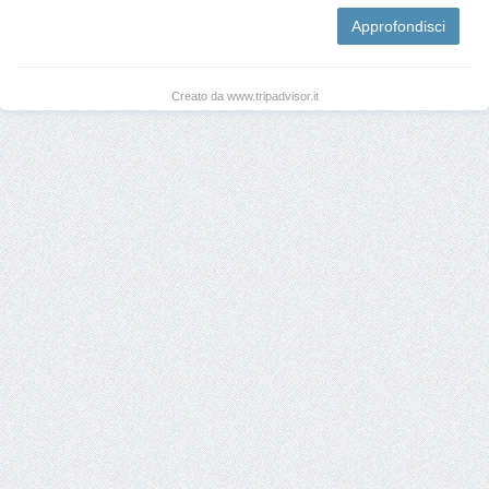
Approfondisci
Creato da www.tripadvisor.it