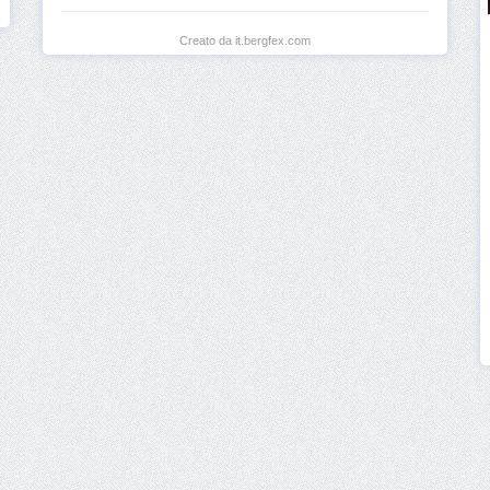
Creato da it.bergfex.com