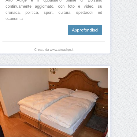
Alto Adige è il quotidiano online di Bolzano
continuamente aggiornato, con foto e video, su
cronaca, politica, sport, cultura, spettacoli ed
economia
Approfondisci
Creato da www.altoadige.it