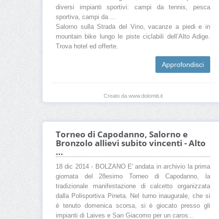
diversi impianti sportivi: campi da tennis, pesca
sportiva, campi da ...
Salorno sulla Strada del Vino, vacanze a piedi e in
mountain bike lungo le piste ciclabili dell’Alto Adige.
Trova hotel ed offerte.
Approfondisci
Creato da www.dolomiti.it
Torneo di Capodanno, Salorno e
Bronzolo allievi subito vincenti - Alto
...
18 dic 2014 - BOLZANO E' andata in archivio la prima
giornata del 28esimo Torneo di Capodanno, la
tradizionale manifestazione di calcetto organizzata
dalla Polisportiva Pineta. Nel turno inaugurale, che si
è tenuto domenica scorsa, si è giocato presso gli
impianti di Laives e San Giacomo per un caros...