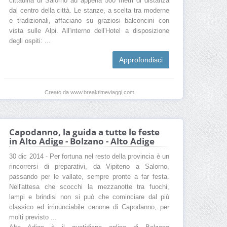
cittadina di Salorno ad appena 500 metri di distanza
dal centro della città. Le stanze, a scelta tra moderne
e tradizionali, affaciano su graziosi balconcini con
vista sulle Alpi. All'interno dell'Hotel a disposizione
degli ospiti: ...
Approfondisci
Creato da www.breaktimeviaggi.com
Capodanno, la guida a tutte le feste
in Alto Adige - Bolzano - Alto Adige
30 dic 2014 - Per fortuna nel resto della provincia è un
rincorrersi di preparativi, da Vipiteno a Salorno,
passando per le vallate, sempre pronte a far festa.
Nell'attesa che scocchi la mezzanotte tra fuochi,
lampi e brindisi non si può che cominciare dal più
classico ed irrinunciabile cenone di Capodanno, per
molti previsto ...