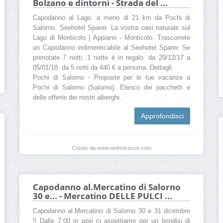
Bolzano e dintorni - Strada del ...
Capodanno al Lago. a meno di 21 km da Pochi di
Salorno. Seehotel Sparer. La vostra oasi naturale sul
Lago di Monticolo | Appiano - Monticolo. Trascorrete
un Capodanno indimenticabile al Seehotel Sparer. Se
prenotate 7 notti, 1 notte è in regalo. da 29/12/17 a
05/01/18. da 5 notti da 440 € a persona. Dettagli.
Pochi di Salorno - Proposte per le tue vacanze a
Pochi di Salorno (Salorno). Elenco dei pacchetti e
delle offerte dei nostri alberghi.
Approfondisci
Creato da www.weinstrasse.com
Capodanno al.Mercatino di Salorno
30 e... - Mercatino DELLE PULCI ...
Capodanno al.Mercatino di Salorno 30 e 31 dicembre
!! Dalle 7:00 in poiii ci aspettiamo per un brindisi di