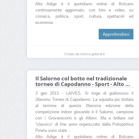
Alto Adige è il quotidiano online di Bolzano
continuamente aggiornato, con foto e video, su
cronaca, politica, sport, cultura, spettacoli ed
economia
Approfondisci
Creato da ricerca.gelocal.it
Il Salorno col botto nel tradizionale
torneo di Capodanno - Sport - Alto ...
3 gen 2013 - LAIVES. Si tinge di giallorosso il
26esimo Torneo di Capodanno. La squadra più titolata
al termine di questa 26esima edizione della
competizione indoor giovanile è il Salorno, campione
con i Giovanissimi e gli Allievi. Ma a brillare nel
“classico” di fine anno organizzato dalla Polisportiva
Pineta sono state ...
Alto Adige è il quotidiano online di Bolzano