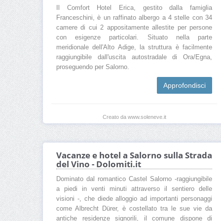
Il Comfort Hotel Erica, gestito dalla famiglia
Franceschini, è un raffinato albergo a 4 stelle con 34
camere di cui 2 appositamente allestite per persone
con esigenze particolari. Situato nella parte
meridionale dell'Alto Adige, la struttura è facilmente
raggiungibile dall'uscita autostradale di Ora/Egna,
proseguendo per Salorno.
Approfondisci
Creato da www.soleneve.it
Vacanze e hotel a Salorno sulla Strada
del Vino - Dolomiti.it
Dominato dal romantico Castel Salorno -raggiungibile
a piedi in venti minuti attraverso il sentiero delle
visioni -, che diede alloggio ad importanti personaggi
come Albrecht Dürer, è costellato tra le sue vie da
antiche residenze signorili, il comune dispone di