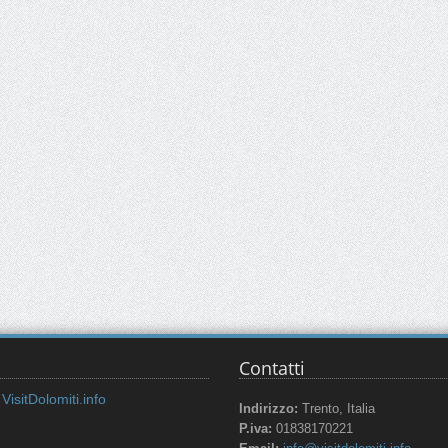
Contatti
VisitDolomiti.info
Indirizzo:
Trento, Italia
P.iva:
01838170221