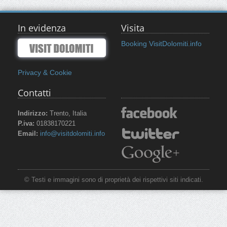
In evidenza
Visita
Booking VisitDolomiti.info
Privacy & Cookie
Contatti
Indirizzo:
Trento, Italia
P.iva:
01838170221
Email:
info@visitdolomiti.info
© Testi e immagini sono di proprietà dei rispettivi siti indicati.