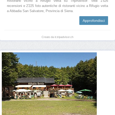
Ristoranti vicino a Rifugio vetta su TripAdvisor: vedi 1'526
recensioni e 2'225 foto autentiche di ristoranti vicino a Rifugio vetta
a Abbadia San Salvatore, Provincia di Siena.
Approfondisci
Creato da it.tripadvisor.ch