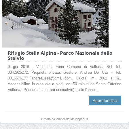
Rifugio Stella Alpina - Parco Nazionale dello
Stelvio
9 giu 2016 - Valle dei Forni Comune di Valfurva SO Tel.
0342925272. Proprietà privata. Gestore: Andrea Dei Cas – Tel.
3316676177 andreauzza@gmail.com. Quota: m. 2061 s.l.m..
Accessibilità: in auto e/o a piedi, ca. 50 minuti da Santa Caterina
Valfurva. Periodo di apertura (indicativo): tutto l'anno ...
Approfondisci
Creato da lombardia.stelviopark.it