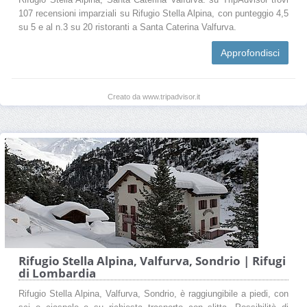
107 recensioni imparziali su Rifugio Stella Alpina, con punteggio 4,5
su 5 e al n.3 su 20 ristoranti a Santa Caterina Valfurva.
Approfondisci
Creato da www.tripadvisor.it
Rifugio Stella Alpina, Valfurva, Sondrio | Rifugi
di Lombardia
Rifugio Stella Alpina, Valfurva, Sondrio, è raggiungibile a piedi, con