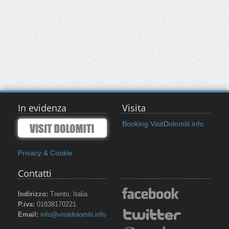
In evidenza
Visita
Booking VisitDolomiti.info
Privacy & Cookie
Contatti
Indirizzo:
Trento, Italia
P.iva:
01838170221
Email:
info@visitdolomiti.info