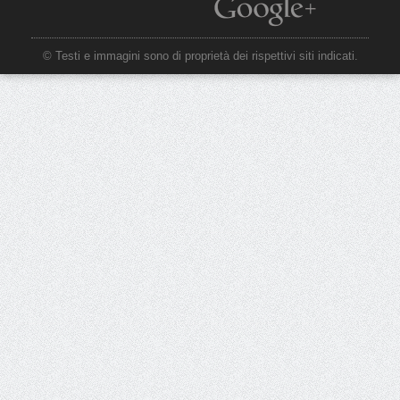
© Testi e immagini sono di proprietà dei rispettivi siti indicati.