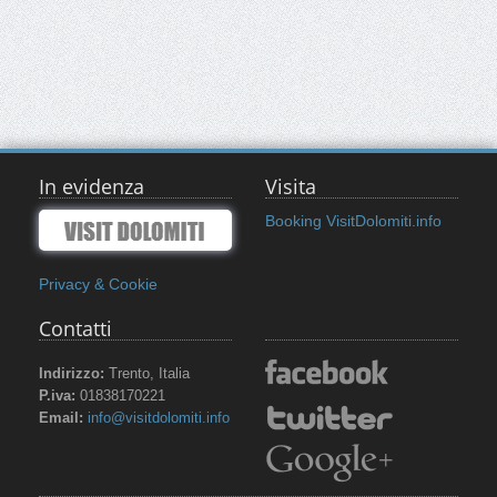
In evidenza
Visita
Booking VisitDolomiti.info
Privacy & Cookie
Contatti
Indirizzo:
Trento, Italia
P.iva:
01838170221
Email:
info@visitdolomiti.info