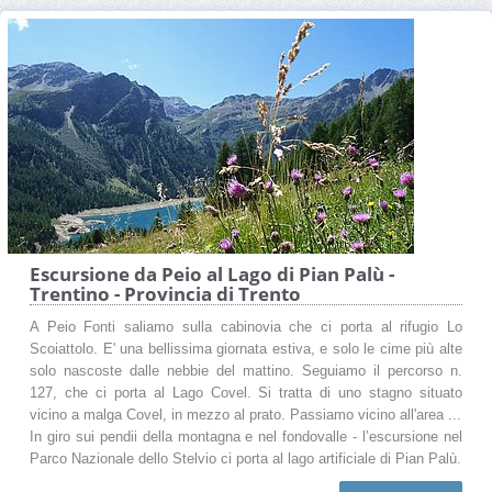
Escursione da Peio al Lago di Pian Palù -
Trentino - Provincia di Trento
A Peio Fonti saliamo sulla cabinovia che ci porta al rifugio Lo
Scoiattolo. E' una bellissima giornata estiva, e solo le cime più alte
solo nascoste dalle nebbie del mattino. Seguiamo il percorso n.
127, che ci porta al Lago Covel. Si tratta di uno stagno situato
vicino a malga Covel, in mezzo al prato. Passiamo vicino all'area ...
In giro sui pendii della montagna e nel fondovalle - l’escursione nel
Parco Nazionale dello Stelvio ci porta al lago artificiale di Pian Palù.