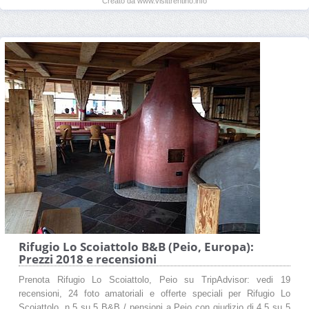
Creato da www.visittrentino.info
Rifugio Lo Scoiattolo B&B (Peio, Europa):
Prezzi 2018 e recensioni
Prenota Rifugio Lo Scoiattolo, Peio su TripAdvisor: vedi 19
recensioni, 24 foto amatoriali e offerte speciali per Rifugio Lo
Scoiattolo, n.5 su 5 B&B / pensioni a Peio con giudizio di 4,5 su 5