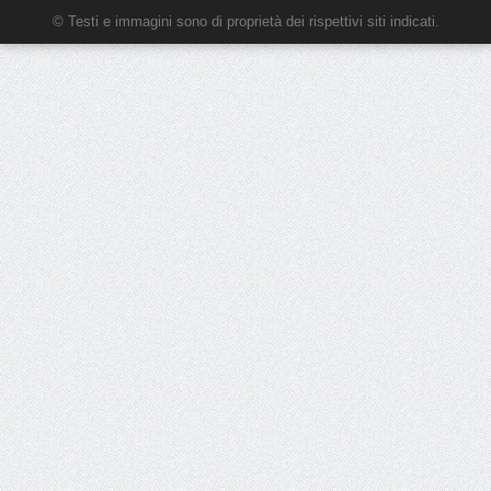
© Testi e immagini sono di proprietà dei rispettivi siti indicati.