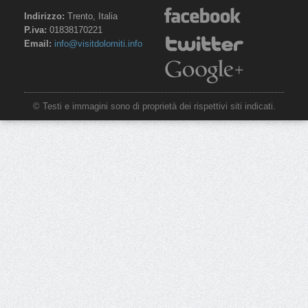
Indirizzo:
Trento, Italia
P.iva:
01838170221
Email:
info@visitdolomiti.info
© Testi e immagini sono di proprietà dei rispettivi siti indicati.