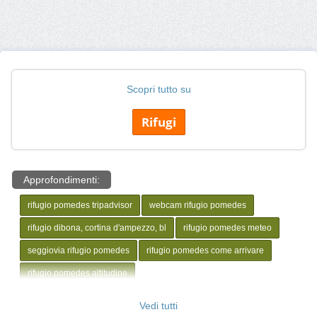
Scopri tutto su
Rifugi
Approfondimenti:
rifugio pomedes tripadvisor
webcam rifugio pomedes
rifugio dibona, cortina d'ampezzo, bl
rifugio pomedes meteo
seggiovia rifugio pomedes
rifugio pomedes come arrivare
rifugio pomedes altitudine
Vedi tutti