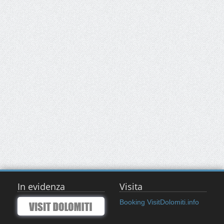
In evidenza
Visita
Booking VisitDolomiti.info