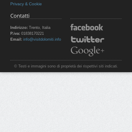
Privacy & Cookie
Contatti
Indirizzo:
Trento, Italia
P.iva:
01838170221
Email:
info@visitdolomiti.info
© Testi e immagini sono di proprietà dei rispettivi siti indicati.