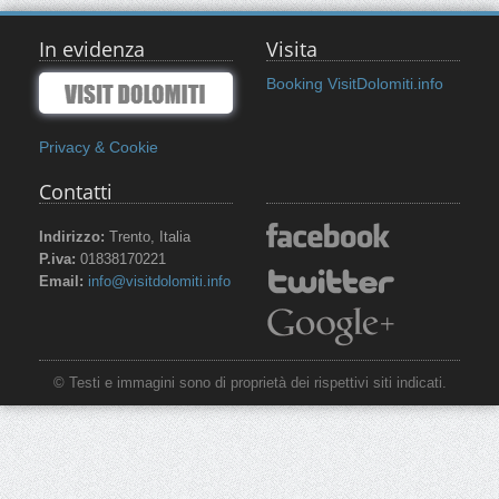
In evidenza
Visita
Booking VisitDolomiti.info
Privacy & Cookie
Contatti
Indirizzo:
Trento, Italia
P.iva:
01838170221
Email:
info@visitdolomiti.info
© Testi e immagini sono di proprietà dei rispettivi siti indicati.