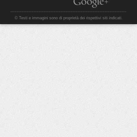
© Testi e immagini sono di proprietà dei rispettivi siti indicati.