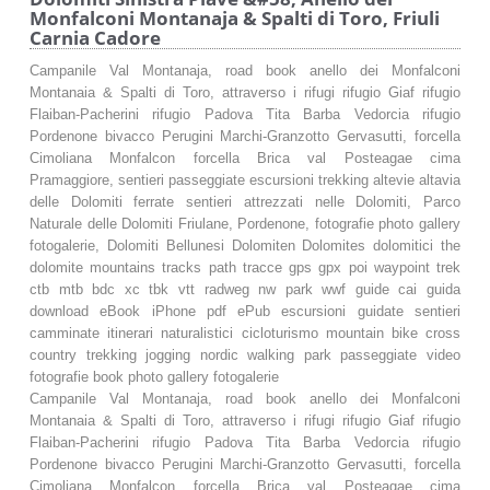
Monfalconi Montanaja & Spalti di Toro, Friuli
Carnia Cadore
Campanile Val Montanaja, road book anello dei Monfalconi
Montanaia & Spalti di Toro, attraverso i rifugi rifugio Giaf rifugio
Flaiban-Pacherini rifugio Padova Tita Barba Vedorcia rifugio
Pordenone bivacco Perugini Marchi-Granzotto Gervasutti, forcella
Cimoliana Monfalcon forcella Brica val Posteagae cima
Pramaggiore, sentieri passeggiate escursioni trekking altevie altavia
delle Dolomiti ferrate sentieri attrezzati nelle Dolomiti, Parco
Naturale delle Dolomiti Friulane, Pordenone, fotografie photo gallery
fotogalerie, Dolomiti Bellunesi Dolomiten Dolomites dolomitici the
dolomite mountains tracks path tracce gps gpx poi waypoint trek
ctb mtb bdc xc tbk vtt radweg nw park wwf guide cai guida
download eBook iPhone pdf ePub escursioni guidate sentieri
camminate itinerari naturalistici cicloturismo mountain bike cross
country trekking jogging nordic walking park passeggiate video
fotografie book photo gallery fotogalerie
Campanile Val Montanaja, road book anello dei Monfalconi
Montanaia & Spalti di Toro, attraverso i rifugi rifugio Giaf rifugio
Flaiban-Pacherini rifugio Padova Tita Barba Vedorcia rifugio
Pordenone bivacco Perugini Marchi-Granzotto Gervasutti, forcella
Cimoliana Monfalcon forcella Brica val Posteagae cima