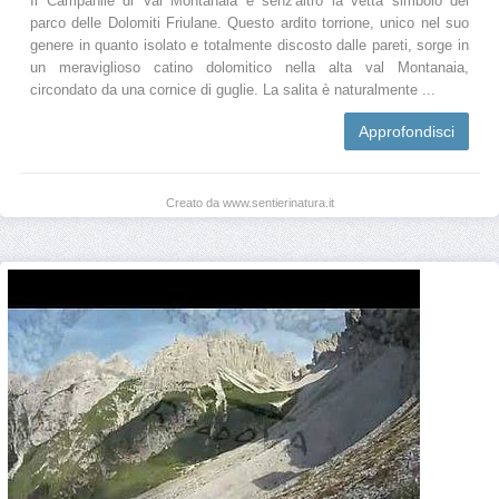
Il Campanile di Val Montanaia è senz'altro la vetta simbolo del
parco delle Dolomiti Friulane. Questo ardito torrione, unico nel suo
genere in quanto isolato e totalmente discosto dalle pareti, sorge in
un meraviglioso catino dolomitico nella alta val Montanaia,
circondato da una cornice di guglie. La salita è naturalmente ...
Approfondisci
Creato da www.sentierinatura.it