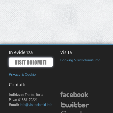
In evidenza
Visita
Booking VisitDolomiti.info
Privacy & Cookie
Contatti
Indirizzo:
Trento, Italia
P.iva:
01838170221
Email:
info@visitdolomiti.info