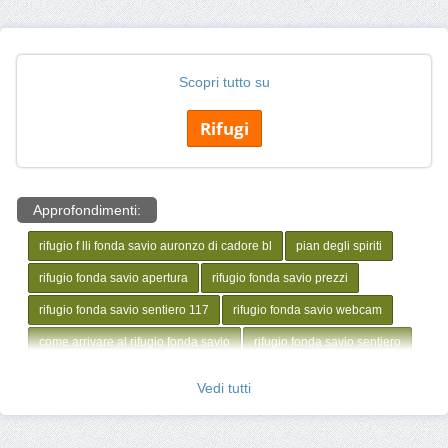
Scopri tutto su
Rifugi
Approfondimenti:
rifugio f lli fonda savio auronzo di cadore bl
pian degli spiriti
rifugio fonda savio apertura
rifugio fonda savio prezzi
rifugio fonda savio sentiero 117
rifugio fonda savio webcam
come arrivare al rifugio fonda savio
rifugio fonda savio sentiero
Vedi tutti