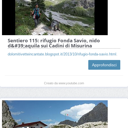
Sentiero 115: rifugio Fonda Savio, nido
d&#39;aquila sui Cadini di Misurina
dolomitivetteincantate.blogspot.it/2013/10/rifugio-fonda-savio.html
.
Approfondisci
Creato da www.youtube.com