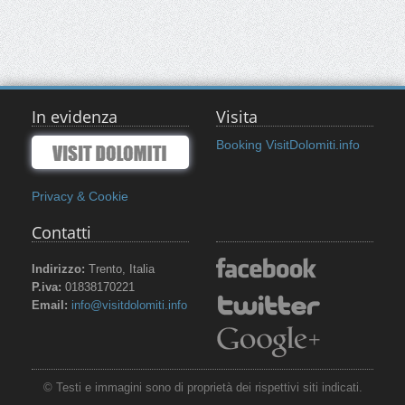
In evidenza
Visita
Booking VisitDolomiti.info
Privacy & Cookie
Contatti
Indirizzo:
Trento, Italia
P.iva:
01838170221
Email:
info@visitdolomiti.info
© Testi e immagini sono di proprietà dei rispettivi siti indicati.