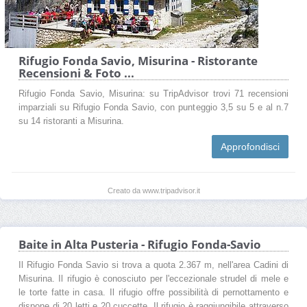
Rifugio Fonda Savio, Misurina - Ristorante
Recensioni & Foto ...
Rifugio Fonda Savio, Misurina: su TripAdvisor trovi 71 recensioni
imparziali su Rifugio Fonda Savio, con punteggio 3,5 su 5 e al n.7
su 14 ristoranti a Misurina.
Approfondisci
Creato da www.tripadvisor.it
Baite in Alta Pusteria - Rifugio Fonda-Savio
Il Rifugio Fonda Savio si trova a quota 2.367 m, nell'area Cadini di
Misurina. Il rifugio è conosciuto per l'eccezionale strudel di mele e
le torte fatte in casa. Il rifugio offre possibilità di pernottamento e
dispone di 20 letti e 20 cuccette. Il rifugio è raggiungibile attraverso