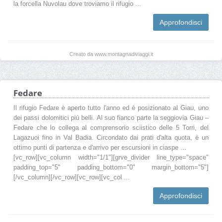
la forcella Nuvolau dove troviamo il rifugio ...
Approfondisci
Creato da www.montagnadiviaggi.it
Fedare
Il rifugio Fedare è aperto tutto l'anno ed è posizionato al Giau, uno
dei passi dolomitici più belli. Al suo fianco parte la seggiovia Giau –
Fedare che lo collega al comprensorio sciistico delle 5 Torri, del
Lagazuoi fino in Val Badia. Circondato dai prati d'alta quota, è un
ottimo punti di partenza e d'arrivo per escursioni in ciaspe ...
[vc_row][vc_column width="1/1"][grve_divider line_type="space"
padding_top="5" padding_bottom="0" margin_bottom="5"]
[/vc_column][/vc_row][vc_row][vc_col ...
Approfondisci