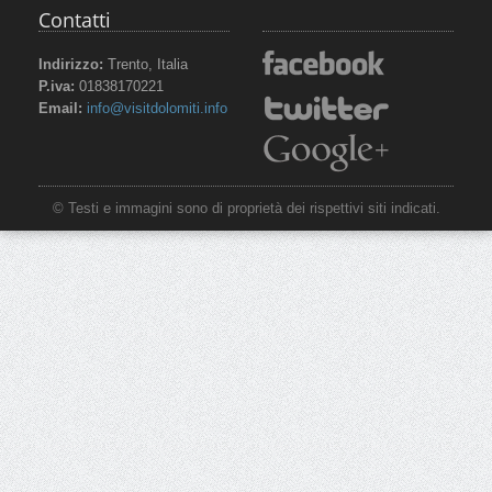
Contatti
Indirizzo:
Trento, Italia
P.iva:
01838170221
Email:
info@visitdolomiti.info
© Testi e immagini sono di proprietà dei rispettivi siti indicati.