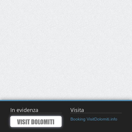
In evidenza
Visita
Booking VisitDolomiti.info