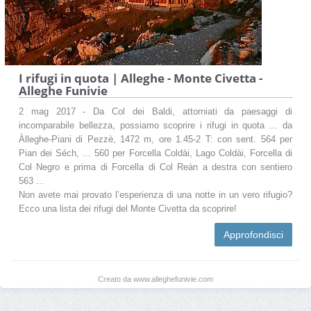
I rifugi in quota | Alleghe - Monte Civetta -
Alleghe Funivie
2 mag 2017 - Da Col dei Baldi, attorniati da paesaggi di
incomparabile bellezza, possiamo scoprire i rifugi in quota ... da
Àlleghe-Piani di Pezzè, 1472 m, ore 1.45-2 T: con sent. 564 per
Pian dei Séch, ... 560 per Forcella Coldài, Lago Coldài, Forcella di
Col Negro e prima di Forcella di Col Reàn a destra con sentiero
563 ...
Non avete mai provato l’esperienza di una notte in un vero rifugio?
Ecco una lista dei rifugi del Monte Civetta da scoprire!
Approfondisci
Creato da www.alleghefunivie.com