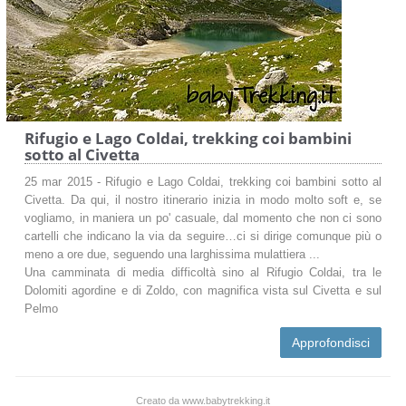
Rifugio e Lago Coldai, trekking coi bambini
sotto al Civetta
25 mar 2015 - Rifugio e Lago Coldai, trekking coi bambini sotto al
Civetta. Da qui, il nostro itinerario inizia in modo molto soft e, se
vogliamo, in maniera un po' casuale, dal momento che non ci sono
cartelli che indicano la via da seguire…ci si dirige comunque più o
meno a ore due, seguendo una larghissima mulattiera ...
Una camminata di media difficoltà sino al Rifugio Coldai, tra le
Dolomiti agordine e di Zoldo, con magnifica vista sul Civetta e sul
Pelmo
Approfondisci
Creato da www.babytrekking.it