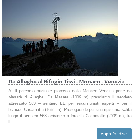
Da Alleghe al Rifugio Tissi - Monaco - Venezia
A) Il percorso originale proposto dalla Monaco Venezia parte da
Masarè di Alleghe. Da Masarè (1009 m) prendiamo il sentiero
attrezzato 563 – sentiero EE per escursionisti esperti – per il
bivacco Casamatta (1651 m). Proseguendo per una ripissima salita
lungo il sentiero 563 arriviamo a forcella Casamatta (2009 m), tra
il ...
Approfondisci