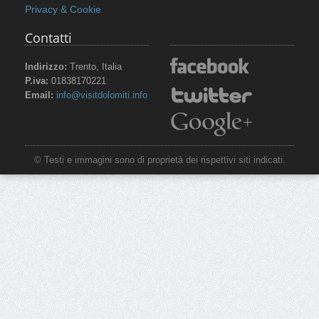
Privacy & Cookie
Contatti
Indirizzo:
Trento, Italia
P.iva:
01838170221
Email:
info@visitdolomiti.info
© Testi e immagini sono di proprietà dei rispettivi siti indicati.