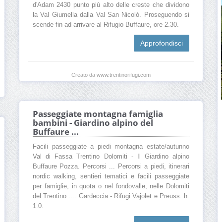
d'Adam 2430 punto più alto delle creste che dividono
la Val Giumella dalla Val San Nicolò. Proseguendo si
scende fin ad arrivare al Rifugio Buffaure, ore 2.30.
Approfondisci
Creato da www.trentinorifugi.com
Passeggiate montagna famiglia
bambini - Giardino alpino del
Buffaure ...
Facili passeggiate a piedi montagna estate/autunno
Val di Fassa Trentino Dolomiti - Il Giardino alpino
Buffaure Pozza. Percorsi ... Percorsi a piedi, itinerari
nordic walking, sentieri tematici e facili passeggiate
per famiglie, in quota o nel fondovalle, nelle Dolomiti
del Trentino .... Gardeccia - Rifugi Vajolet e Preuss. h.
1.0.