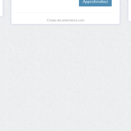
Approfondisci
Creato da www.fassa.com