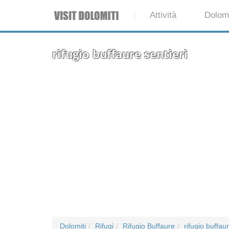
Attività
Dolomi
rifugio buffaure sentieri
Dolomiti
Rifugi
Rifugio Buffaure
rifugio buffaur