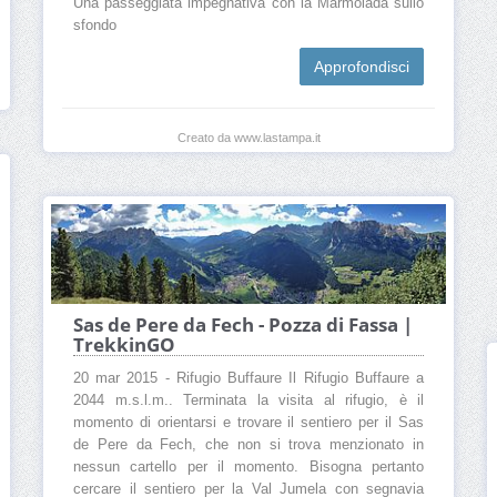
Una passeggiata impegnativa con la Marmolada sullo
sfondo
Approfondisci
Creato da www.lastampa.it
Sas de Pere da Fech - Pozza di Fassa |
TrekkinGO
20 mar 2015 - Rifugio Buffaure Il Rifugio Buffaure a
2044 m.s.l.m.. Terminata la visita al rifugio, è il
momento di orientarsi e trovare il sentiero per il Sas
de Pere da Fech, che non si trova menzionato in
nessun cartello per il momento. Bisogna pertanto
cercare il sentiero per la Val Jumela con segnavia