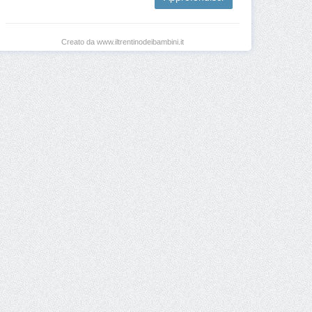
Creato da www.iltrentinodeibambini.it