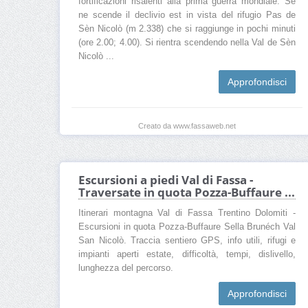
fortificazioni risalenti alla prima guerra mondiale. Se
ne scende il declivio est in vista del rifugio Pas de
Sèn Nicolò (m 2.338) che si raggiunge in pochi minuti
(ore 2.00; 4.00). Si rientra scendendo nella Val de Sèn
Nicolò ...
Approfondisci
Creato da www.fassaweb.net
Escursioni a piedi Val di Fassa -
Traversate in quota Pozza-Buffaure ...
Itinerari montagna Val di Fassa Trentino Dolomiti -
Escursioni in quota Pozza-Buffaure Sella Brunéch Val
San Nicolò. Traccia sentiero GPS, info utili, rifugi e
impianti aperti estate, difficoltà, tempi, dislivello,
lunghezza del percorso.
Approfondisci