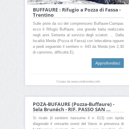
BUFFAURE : Rifugio a Pozza di Fassa -
Trentino
Sulle piste da sci del comprensorio Buffaure-Ciampac
ecco il Rifugio Buffaure, una grande baita realizzata
negli anni Settanta al servizio degli sciatori. ... Dalla
località Meida (Pozza di Fassa) con telecabina oppure
a piedi seguendo il sentiero n. 643 da Meida (ore 2,30
di cammino, difficoltà E).
Approfondisci
Creato da www.visittrentino.info
POZA-BUFAURE (Pozza-Buffaure) -
Sela Brunéch - RIF. PASSO SAN ...
Si risale (il sentiero riassume il n. 613) con ripida
diagonale il versante ovest del Varos in presenza di