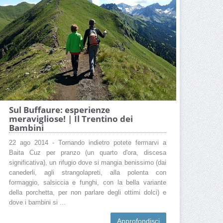
Sul Buffaure: esperienze
meravigliose! | Il Trentino dei
Bambini
22 ago 2014 - Tornando indietro potete fermarvi a
Baita Cuz per pranzo (un quarto d'ora, discesa
significativa), un rifugio dove si mangia benissimo (dai
canederli, agli strangolapreti, alla polenta con
formaggio, salsiccia e funghi, con la bella variante
della porchetta, per non parlare degli ottimi dolci) e
dove i bambini si ...
Approfondisci