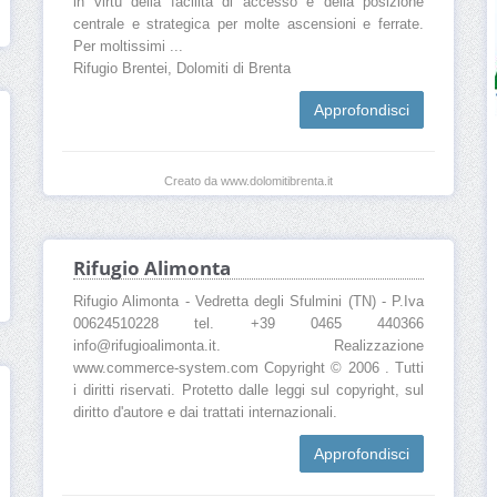
in virtù della facilità di accesso e della posizione
centrale e strategica per molte ascensioni e ferrate.
Per moltissimi ...
Rifugio Brentei, Dolomiti di Brenta
Approfondisci
Creato da www.dolomitibrenta.it
Rifugio Alimonta
Rifugio Alimonta - Vedretta degli Sfulmini (TN) - P.Iva
00624510228 tel. +39 0465 440366
info@rifugioalimonta.it. Realizzazione
www.commerce-system.com Copyright © 2006 . Tutti
i diritti riservati. Protetto dalle leggi sul copyright, sul
diritto d'autore e dai trattati internazionali.
Approfondisci