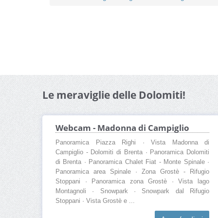
Le meraviglie delle Dolomiti!
Webcam - Madonna di Campiglio
Panoramica Piazza Righi · Vista Madonna di
Campiglio - Dolomiti di Brenta · Panoramica Dolomiti
di Brenta · Panoramica Chalet Fiat - Monte Spinale ·
Panoramica area Spinale · Zona Grostè - Rifugio
Stoppani · Panoramica zona Grostè · Vista lago
Montagnoli · Snowpark · Snowpark dal Rifugio
Stoppani · Vista Grostè e ...