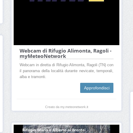
Webcam di Rifugio Alimonta, Ragoli -
myMeteoNetwork
Webcam in diretta di Rifugio Alimonta, Ragoli (TN) con
il panorama della località durante nevicate, temporali,
alba e tramonti.
Approfondisci
Creato da my.meteonetwork.it