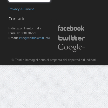
Privacy & Cookie
Contatti
Indirizzo:
Trento, Italia
P.iva:
01838170221
Email:
info@visitdolomiti.info
© Testi e immagini sono di proprietà dei rispettivi siti indicati.