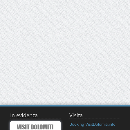
In evidenza
Visita
Booking VisitDolomiti.info