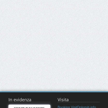
In evidenza
Visita
Booking VisitDolomiti.info