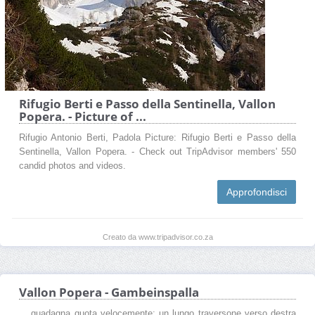
Rifugio Berti e Passo della Sentinella, Vallon
Popera. - Picture of ...
Rifugio Antonio Berti, Padola Picture: Rifugio Berti e Passo della
Sentinella, Vallon Popera. - Check out TripAdvisor members' 550
candid photos and videos.
Approfondisci
Creato da www.tripadvisor.co.za
Vallon Popera - Gambeinspalla
... guadagna quota velocemente: un lungo traversone verso destra