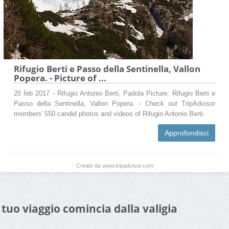
Rifugio Berti e Passo della Sentinella, Vallon
Popera. - Picture of ...
20 feb 2017 - Rifugio Antonio Berti, Padola Picture: Rifugio Berti e
Passo della Sentinella, Vallon Popera. - Check out TripAdvisor
members' 550 candid photos and videos of Rifugio Antonio Berti.
Approfondisci
Creato da www.tripadvisor.com
l tuo viaggio comincia dalla valigia