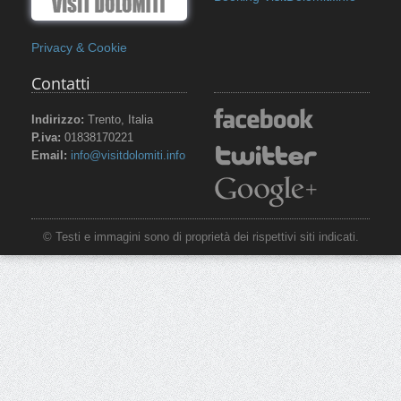
Privacy & Cookie
Contatti
Indirizzo:
Trento, Italia
P.iva:
01838170221
Email:
info@visitdolomiti.info
© Testi e immagini sono di proprietà dei rispettivi siti indicati.