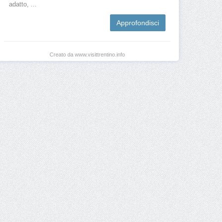
adatto, ...
Approfondisci
Creato da www.visittrentino.info