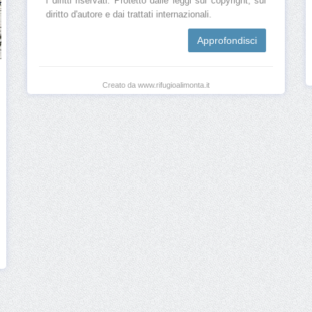
i diritti riservati. Protetto dalle leggi sul copyright, sul
diritto d'autore e dai trattati internazionali.
Approfondisci
Creato da www.rifugioalimonta.it