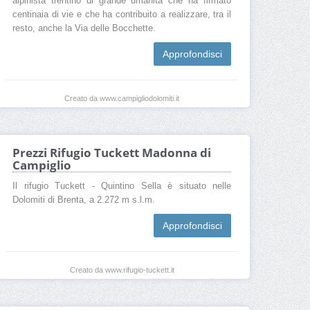
alpinista trentino di grande umanità che ha firmato
centinaia di vie e che ha contribuito a realizzare, tra il
resto, anche la Via delle Bocchette.
Approfondisci
Creato da www.campigliodolomiti.it
Prezzi Rifugio Tuckett Madonna di
Campiglio
Il rifugio Tuckett - Quintino Sella è situato nelle
Dolomiti di Brenta, a 2.272 m s.l.m.
Approfondisci
Creato da www.rifugio-tuckett.it