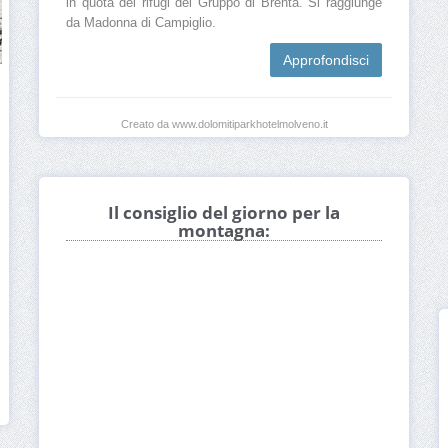
in quota dei rifugi del Gruppo di Brenta. Si raggiunge
da Madonna di Campiglio.
Approfondisci
Creato da www.dolomitiparkhotelmolveno.it
Il consiglio del giorno per la
montagna: