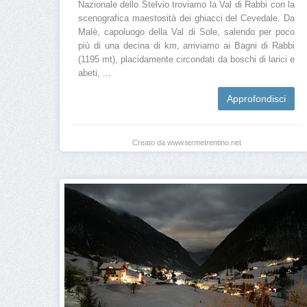
Nazionale dello Stelvio troviamo la Val di Rabbi con la
scenografica maestosità dei ghiacci del Cevedale. Da
Malè, capoluogo della Val di Sole, salendo per poco
più di una decina di km, arriviamo ai Bagni di Rabbi
(1195 mt), placidamente circondati da boschi di larici e
abeti, ...
Approfondisci
Creato da www.termetrentino.net