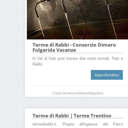
Terme di Rabbi - Consorzio Dimaro
Folgarida Vacanze
In Val di Sole puoi trovare due centri termali, Pejo e
Rabbi.
Approfondisci
Creato da www.visitdimarofolgarida.it
Terme di Rabbi | Terme Trentino
termedirabbi.it. Proprio all'ingresso del Parco