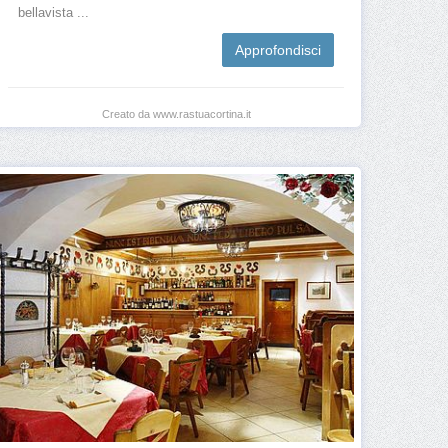
bellavista ...
Approfondisci
Creato da www.rastuacortina.it