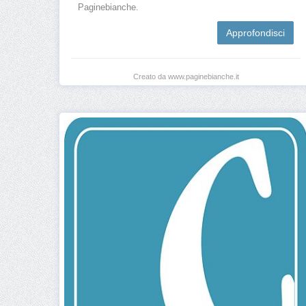
Paginebianche.
Approfondisci
Creato da www.paginebianche.it