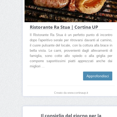
Ristorante Ra Stua | Cortina UP
Il Ristorante Ra Stua è un perfetto punto di incontro
dopo l'aperitivo serale per ritrovarsi davanti al camino,
il cuore pulsante del locale, con la cottura alla brace in
bella vista. Le carni, provenienti dagli allevamenti di
famiglia, sono cotte allo spiedo o alla griglia per
comporre saporitissimi piatti apprezzati anche dai
migliori ...
Approfondisci
Creato da www.cortinaup.it
Il consiglio del giorno per la