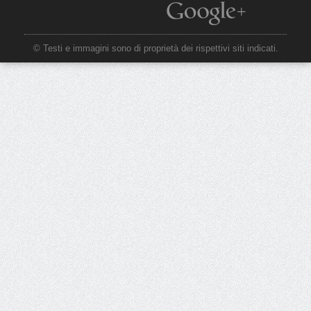
© Testi e immagini sono di proprietà dei rispettivi siti indicati.