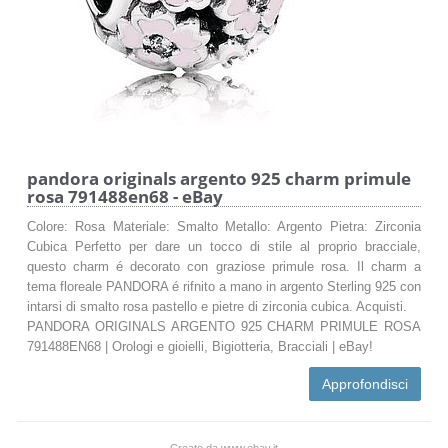
pandora originals argento 925 charm primule
rosa 791488en68 - eBay
Colore: Rosa Materiale: Smalto Metallo: Argento Pietra: Zirconia
Cubica Perfetto per dare un tocco di stile al proprio bracciale,
questo charm é decorato con graziose primule rosa. Il charm a
tema floreale PANDORA é rifnito a mano in argento Sterling 925 con
intarsi di smalto rosa pastello e pietre di zirconia cubica. Acquisti.
PANDORA ORIGINALS ARGENTO 925 CHARM PRIMULE ROSA
791488EN68 | Orologi e gioielli, Bigiotteria, Bracciali | eBay!
Approfondisci
Creato da www.ebay.it