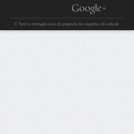
© Testi e immagini sono di proprietà dei rispettivi siti indicati.