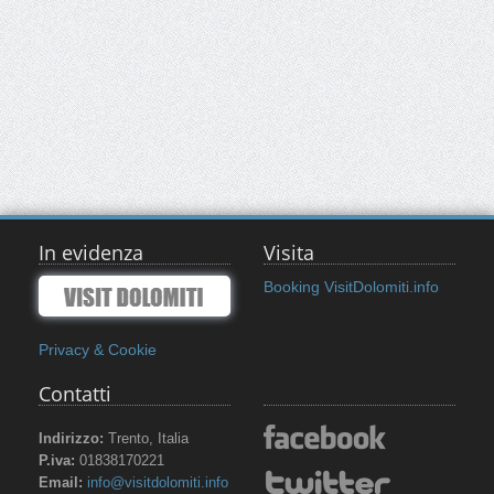
In evidenza
Visita
Booking VisitDolomiti.info
Privacy & Cookie
Contatti
Indirizzo:
Trento, Italia
P.iva:
01838170221
Email:
info@visitdolomiti.info