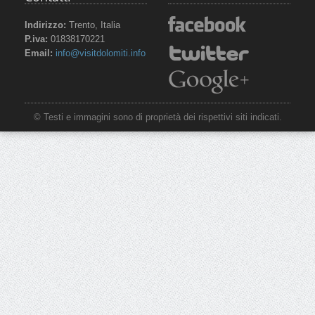
Indirizzo:
Trento, Italia
P.iva:
01838170221
Email:
info@visitdolomiti.info
© Testi e immagini sono di proprietà dei rispettivi siti indicati.