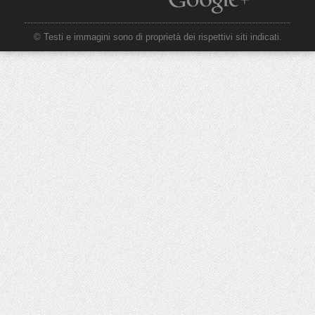
© Testi e immagini sono di proprietà dei rispettivi siti indicati.