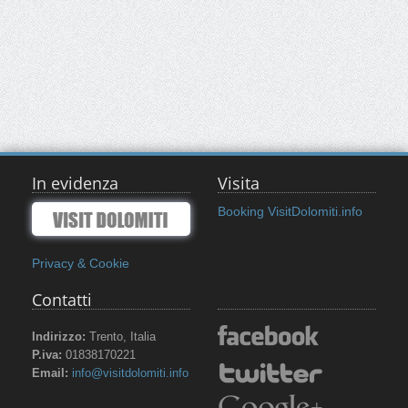
In evidenza
Visita
Booking VisitDolomiti.info
Privacy & Cookie
Contatti
Indirizzo:
Trento, Italia
P.iva:
01838170221
Email:
info@visitdolomiti.info