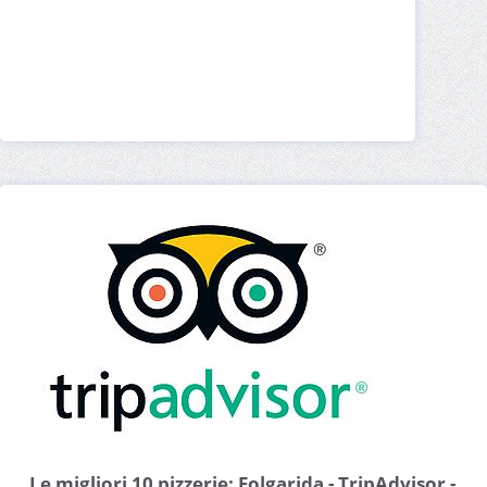
Le migliori 10 pizzerie: Folgarida - TripAdvisor -