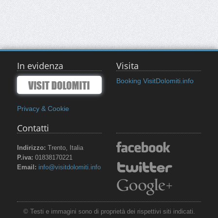
In evidenza
Visita
Booking VisitDolomiti.info
Privacy & Cookie
Contatti
Indirizzo:
Trento, Italia
P.iva:
01838170221
Email:
info@visitdolomiti.info
© Testi e immagini sono di proprietà dei rispettivi siti indicati.