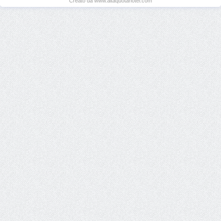
Creato da www.altaquotahotel.com