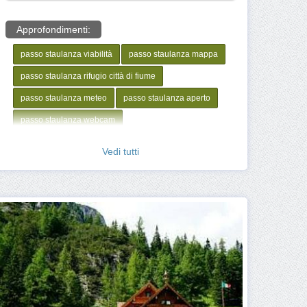
Approfondimenti:
passo staulanza viabilità
passo staulanza mappa
passo staulanza rifugio città di fiume
passo staulanza meteo
passo staulanza aperto
passo staulanza webcam
passo staulanza come arrivare
Vedi tutti
passo staulanza escursioni