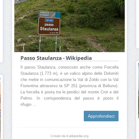
Passo Staulanza - Wikipedia
Il passo Staulanza, conosciuto anche come Forcella
Staulanza (1.773 m), è un valico alpino delle Dolomiti
che mette in comunicazione la Val di Zoldo con la Val
Fiorentina attraverso la SP 251 (provincia di Belluno).
La forcella è posta tra le pendici del monte Crot e del
Pelmo. In corrispondenza del passo è posto il
rifugio ...
Approfondisci
Creato da it.wikipedia.org