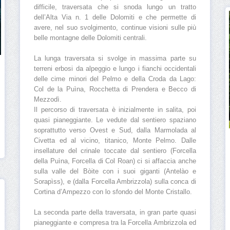
difficile, traversata che si snoda lungo un tratto
dell’Alta Via n. 1 delle Dolomiti e che permette di
avere, nel suo svolgimento, continue visioni sulle più
belle montagne delle Dolomiti centrali.
La lunga traversata si svolge in massima parte su
terreni erbosi da alpeggio e lungo i fianchi occidentali
delle cime minori del Pelmo e della Croda da Lago:
Col de la Puìna, Rocchetta di Prendera e Becco di
Mezzodì.
Il percorso di traversata è inizialmente in salita, poi
quasi pianeggiante. Le vedute dal sentiero spaziano
soprattutto verso Ovest e Sud, dalla Marmolada al
Civetta ed al vicino, titanico, Monte Pelmo. Dalle
insellature del crinale toccate dal sentiero (Forcella
della Puìna, Forcella di Col Roan) ci si affaccia anche
sulla valle del Bòite con i suoi giganti (Antelào e
Sorapìss), e (dalla Forcella Ambrizzola) sulla conca di
Cortina d’Ampezzo con lo sfondo del Monte Cristallo.
La seconda parte della traversata, in gran parte quasi
pianeggiante e compresa tra la Forcella Ambrizzola ed