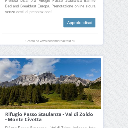
Prenota B&amp;B Rifugio Passo Staulanza tramite
Bed and Breakfast Europa. Prenotazione online sicura
senza costi di prenotazione!
Approfondisci
Creato da www.bedandbreakfast.eu
Rifugio Passo Staulanza - Val di Zoldo
- Monte Civetta