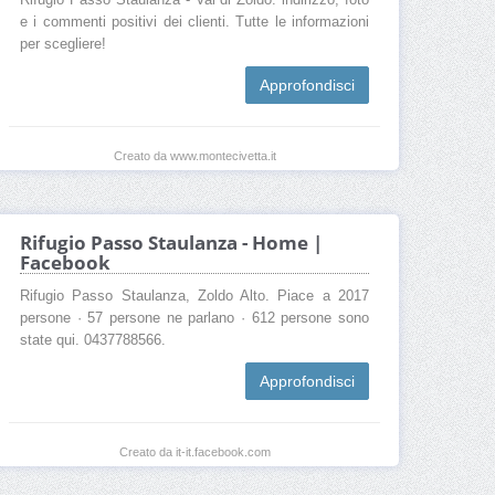
Rifugio Passo Staulanza - Val di Zoldo: indirizzo, foto
e i commenti positivi dei clienti. Tutte le informazioni
per scegliere!
Approfondisci
Creato da www.montecivetta.it
Rifugio Passo Staulanza - Home |
Facebook
Rifugio Passo Staulanza, Zoldo Alto. Piace a 2017
persone · 57 persone ne parlano · 612 persone sono
state qui. 0437788566.
Approfondisci
Creato da it-it.facebook.com